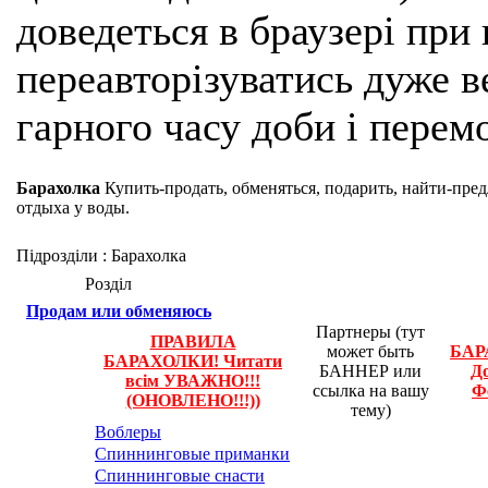
доведеться в браузері при
переавторізуватись дуже ве
гарного часу доби і перем
Барахолка
Купить-продать, обменяться, подарить, найти-пред
отдыха у воды.
Підрозділи
: Барахолка
Розділ
Продам или обменяюсь
Партнеры (тут
ПРАВИЛА
может быть
БАР
БАРАХОЛКИ! Читати
БАННЕР или
До
всім УВАЖНО!!!
ссылка на вашу
Ф
(ОНОВЛЕНО!!!))
тему)
Воблеры
Спиннинговые приманки
Спиннинговые снасти