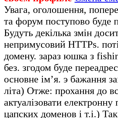
Увага, оголошення, попере
та форум поступово буде п
Будуть декілька змін доси
непримусовий HTTPs. поті
домену. зараз юшка з fishi
без. згодом буде переадрес
основне імʼя. э бажання з
літа) Отже: прохання до в
актуалізовати електронну 
цапских доменов і т.і.) Та