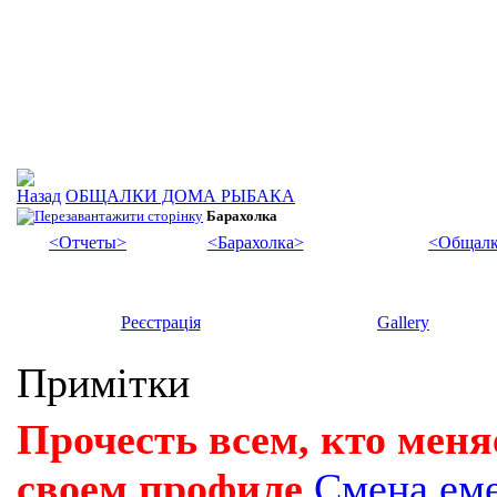
ОБЩАЛКИ ДОМА РЫБАКА
Барахолка
<Отчеты>
<Барахолка>
<Общалк
Реєстрація
Gallery
Примітки
Прочесть всем, кто меня
своем профиле
Смена ем