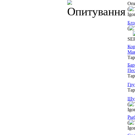
Оп
(
Igo
Блэ
(
SE
Кор
Мак
Тар
Бар
Пес
Тар
Гру
Тар
Щу
(
Igo
Рыб
(
Igo