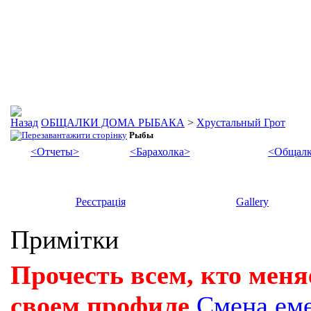
ОБЩАЛКИ ДОМА РЫБАКА
>
Хрустальный Грот
Рыбы
<Отчеты>
<Барахолка>
<Общалк
Реєстрація
Gallery
Примітки
Прочесть всем, кто меня
своем профиле
Смена ем