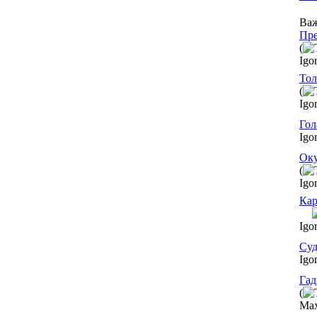
Важ
Пр
(
Igo
Тол
(
Igo
Гол
Igo
Ок
(
Igo
Кар
Igo
Суд
Igo
Гад
(
Ma