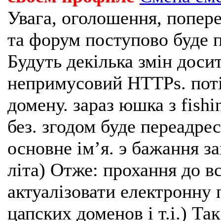
Увага, оголошення, попере
та форум поступово буде п
Будуть декілька змін доси
непримусовий HTTPs. поті
домену. зараз юшка з fishi
без. згодом буде переадрес
основне імʼя. э бажання з
літа) Отже: прохання до в
актуалізовати електронну 
цапских доменов і т.і.) Та