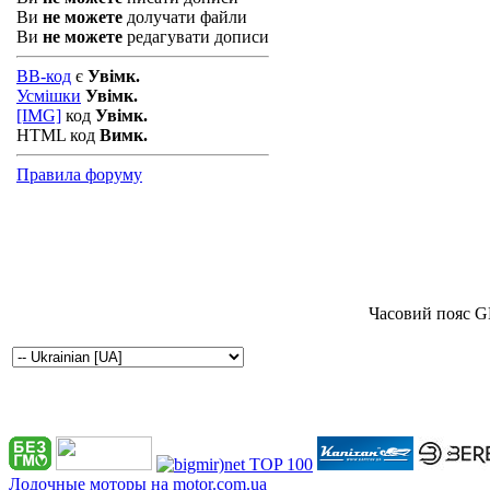
Ви
не можете
долучати файли
Ви
не можете
редагувати дописи
BB-код
є
Увімк.
Усмішки
Увімк.
[IMG]
код
Увімк.
HTML код
Вимк.
Правила форуму
Часовий пояс G
Лодочные моторы на motor.com.ua