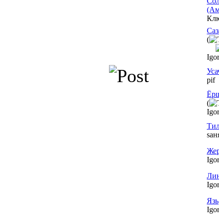
Сол
(Ам
Кл
Саз
(
Igo
Уса
pif
Ёрш
(
Igo
Ти
saн
Же
Igo
Ли
Igo
Язь
Igo