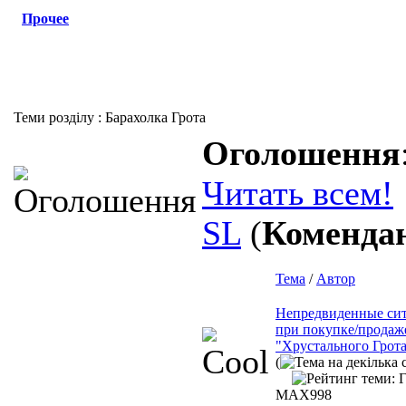
Прочее
Теми розділу
: Барахолка Грота
Оголошення
Читать всем!
SL
(
Коменда
Тема
/
Автор
Непредвиденные си
при покупке/продаже
"Хрустального Грот
(
MAX998