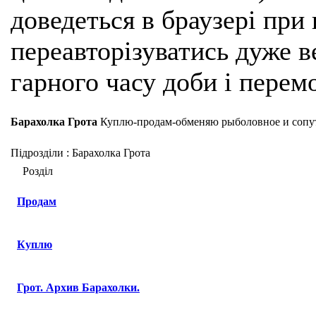
доведеться в браузері при
переавторізуватись дуже ве
гарного часу доби і перем
Барахолка Грота
Куплю-продам-обменяю рыболовное и сопут
Підрозділи
: Барахолка Грота
Розділ
Продам
Куплю
Грот. Архив Барахолки.