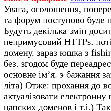
Увага, оголошення, попере
та форум поступово буде п
Будуть декілька змін доси
непримусовий HTTPs. поті
домену. зараз юшка з fishi
без. згодом буде переадрес
основне імʼя. э бажання з
літа) Отже: прохання до в
актуалізовати електронну 
цапских доменов і т.і.) Та