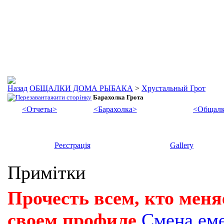
ОБЩАЛКИ ДОМА РЫБАКА
>
Хрустальный Грот
Барахолка Грота
<Отчеты>
<Барахолка>
<Общалк
Реєстрація
Gallery
Примітки
Прочесть всем, кто меня
своем профиле
Смена ем