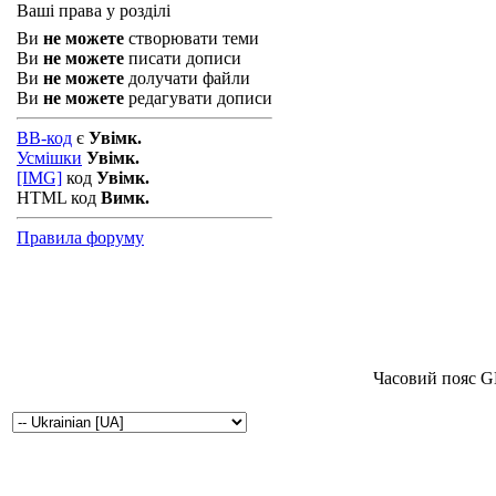
Ваші права у розділі
Ви
не можете
створювати теми
Ви
не можете
писати дописи
Ви
не можете
долучати файли
Ви
не можете
редагувати дописи
BB-код
є
Увімк.
Усмішки
Увімк.
[IMG]
код
Увімк.
HTML код
Вимк.
Правила форуму
Часовий пояс G