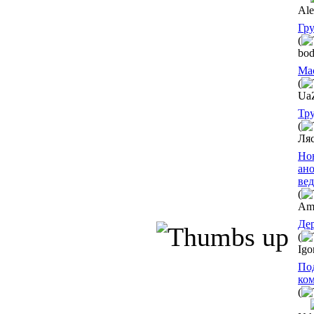
Al
Гру
(
bod
Ма
(
UaZ
Тр
(
Ля
Но
ано
вед
(
Am
Де
(
Igo
По
ко
(