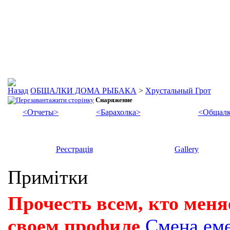
ОБЩАЛКИ ДОМА РЫБАКА
>
Хрустальный Грот
Снаряжение
<Отчеты>
<Барахолка>
<Общалк
Реєстрація
Gallery
Примітки
Прочесть всем, кто меня
своем профиле
Смена ем