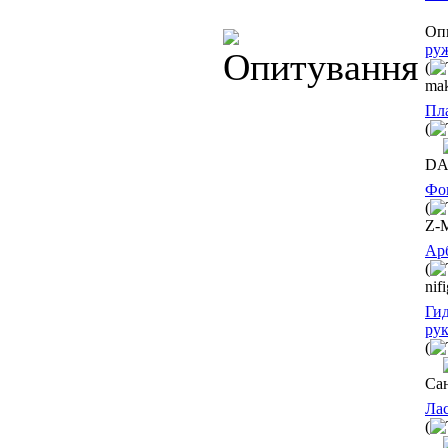
Оп
руж
(
mak
Пл
(
DA
Фо
(
Z-
Ар
(
nif
Ги
рук
(
Са
Лас
(