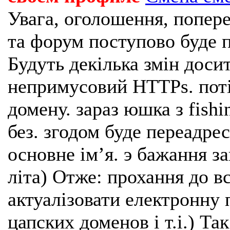
Увага, оголошення, попере
та форум поступово буде п
Будуть декілька змін доси
непримусовий HTTPs. поті
домену. зараз юшка з fishi
без. згодом буде переадрес
основне імʼя. э бажання з
літа) Отже: прохання до в
актуалізовати електронну 
цапских доменов і т.і.) Та