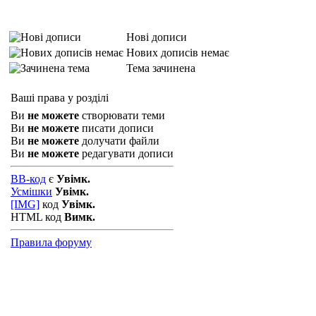
Нові дописи
Нових дописів немає
Тема зачинена
Ваші права у розділі
Ви
не можете
створювати теми
Ви
не можете
писати дописи
Ви
не можете
долучати файли
Ви
не можете
редагувати дописи
BB-код
є
Увімк.
Усмішки
Увімк.
[IMG]
код
Увімк.
HTML код
Вимк.
Правила форуму