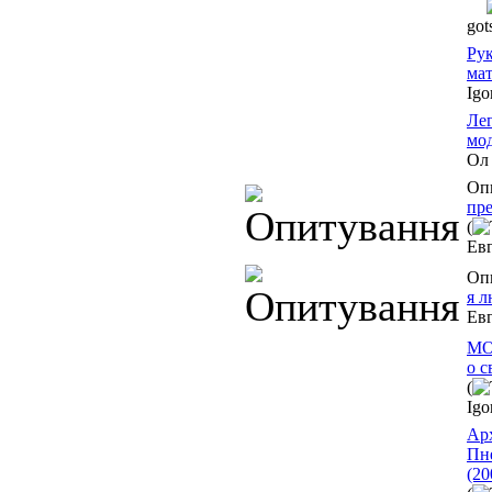
got
Рук
мат
Igo
Ле
мо
Ол
Оп
пр
(
Ев
Оп
я 
Ев
МО
o с
(
Igo
Ар
Пн
(20