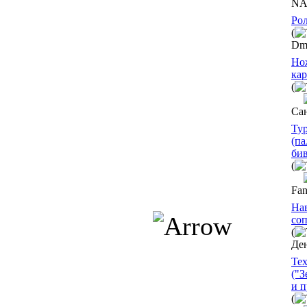
NA
Ро
(
Dmi
Но
кар
(
Са
Ту
(па
би
(
Fa
Нав
со
(
Де
Тех
("З
и п
(