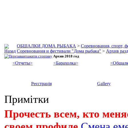
ОБЩАЛКИ ДОМА РЫБАКА
>
Соревнования, спорт, 
Соревнования и фестивали "Дома рыбака"
>
Архив разд
Архив 2018 год
<Отчеты>
<Барахолка>
<Общалк
Реєстрація
Gallery
Примітки
Прочесть всем, кто меня
своем профиле
Смена ем