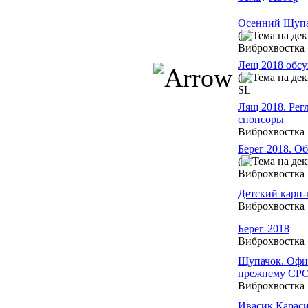
Осенний Щупа
(
Виброхвостка
Лещ 2018 обсу
(
SL
Лящ 2018. Регл
спонсоры
Виброхвостка
Берег 2018. О
(
Виброхвостка
Детский карп-
Виброхвостка
Берег-2018
Виброхвостка
Щупачок. Офи
прежнему СР
Виброхвостка
Ивасик Караси