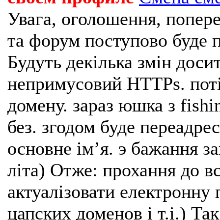
Увага, оголошення, попере
та форум поступово буде п
Будуть декілька змін доси
непримусовий HTTPs. поті
домену. зараз юшка з fishi
без. згодом буде переадрес
основне імʼя. э бажання з
літа) Отже: прохання до в
актуалізовати електронну 
цапских доменов і т.і.) Та