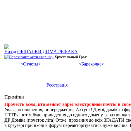
ОБЩАЛКИ ДОМА РЫБАКА
Хрустальный Грот
<Отчеты>
<Барахолка>
Реєстрація
Примітки
Прочесть всем, кто меняет адрес электронной почты в сво
Увага, оголошення, попередження, Ахтунг! Друзі, домік та фо
HTTPs. потім буде приведення до одного домену. зараз юшка з fi
ДР Доміка (початок літа) Отже: прохання до всіх ЗГАДАТИ свої
в браузері при вході в форум переавторізуватись дуже велика. f