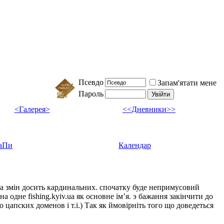
Псевдо
Запам'ятати мене
Пароль
<Галерея>
<<Дневники>>
аПи
Календар
ка змін досить кардинальних. спочатку буде непримусовий
а одне fishing.kyiv.ua як основне імʼя. э бажання закінчити до
цапских доменов і т.і.) Так як ймовірніть того що доведеться