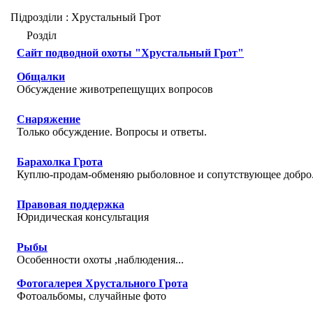
Підрозділи
: Хрустальный Грот
Розділ
Сайт подводной охоты "Хрустальный Грот"
Общалки
Обсуждение животрепещущих вопросов
Снаряжение
Только обсуждение. Вопросы и ответы.
Барахолка Грота
Куплю-продам-обменяю рыболовное и сопутствующее добро.
Правовая поддержка
Юридическая консультация
Рыбы
Особенности охоты ,наблюдения...
Фотогалерея Хрустального Грота
Фотоальбомы, случайные фото