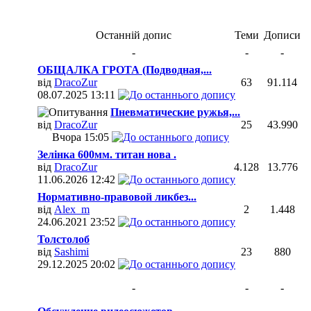
Останній допис
Теми
Дописи
-
-
-
ОБЩАЛКА ГРОТА (Подводная,...
від
DracoZur
63
91.114
08.07.2025
13:11
Пневматические ружья,...
від
DracoZur
25
43.990
Вчора
15:05
Зелінка 600мм. титан нова .
від
DracoZur
4.128
13.776
11.06.2026
12:42
Нормативно-правовой ликбез...
від
Alex_m
2
1.448
24.06.2021
23:52
Толстолоб
від
Sashimi
23
880
29.12.2025
20:02
-
-
-