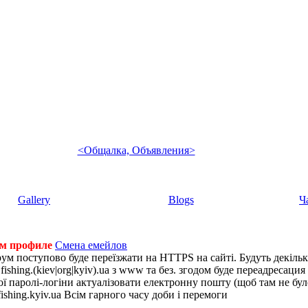
<Общалка, Объявления>
Gallery
Blogs
Ч
ем профиле
Смена емейлов
рум поступово буде переїзжати на HTTPS на сайті. Будуть декіль
shing.(kiev|org|kyiv).ua з www та без. згодом буде переадресация н
 паролі-логіни актуалізовати електронну пошту (щоб там не було 
ishing.kyiv.ua Всім гарного часу доби і перемоги