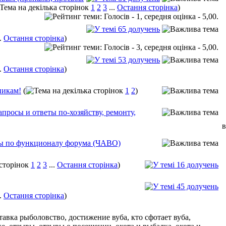
1
2
3
...
Остання сторінка
)
..
Остання сторінка
)
..
Остання сторінка
)
никам!
(
1
2
)
апросы и ответы по-хозяйству, ремонту,
в
сы по функционалу форума (ЧАВО)
1
2
3
...
Остання сторінка
)
..
Остання сторінка
)