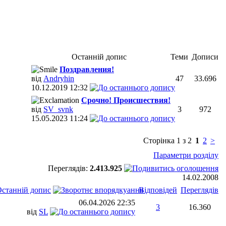
Останній допис
Теми
Дописи
Поздравления!
від
Andryhin
47
33.696
10.12.2019
12:32
Срочно! Происшествия!
від
SV_svnk
3
972
15.05.2023
11:24
Сторінка 1 з 2
1
2
>
Параметри розділу
Переглядів:
2.413.925
14.02.2008
станній допис
Відповідей
Переглядів
06.04.2026
22:35
3
16.360
від
SL