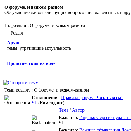
О форуме, и всяком-разном
Обсуждение животрепещущих вопросов не включенных в дру
Підрозділи
: О форуме, и всяком-разном
Розділ
Архив
темы, утратившие актуальность
Происшествия на воде!
Теми розділу
: О форуме, и всяком-разном
Оголошення
:
Правила форума. Читать всем!
SL
(
Комендант
)
Тема
/
Автор
Важливо:
Ищенко Сергею нужна п
SL
Важливо:
Важные объявления Домо