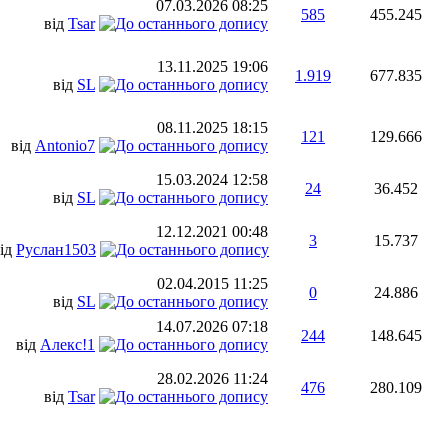
07.03.2026
08:25
585
455.245
від
Tsar
13.11.2025
19:06
1.919
677.835
від
SL
08.11.2025
18:15
121
129.666
від
Antonio7
15.03.2024
12:58
24
36.452
від
SL
12.12.2021
00:48
3
15.737
ід
Руслан1503
02.04.2015
11:25
0
24.886
від
SL
14.07.2026
07:18
244
148.645
від
Алекс!1
28.02.2026
11:24
476
280.109
від
Tsar