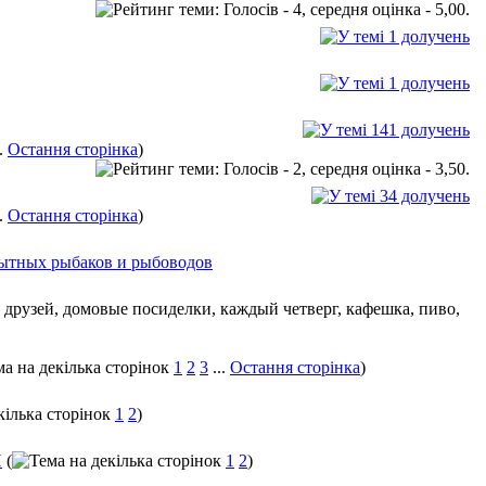
..
Остання сторінка
)
..
Остання сторінка
)
ытных рыбаков и рыбоводов
1
2
3
...
Остання сторінка
)
1
2
)
И
(
1
2
)