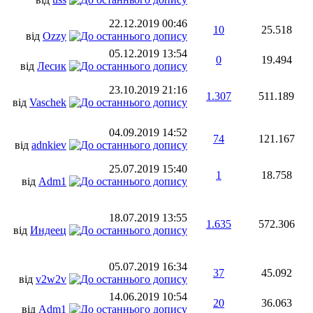
22.12.2019
00:46
10
25.518
від
Оzzy
05.12.2019
13:54
0
19.494
від
Лесик
23.10.2019
21:16
1.307
511.189
від
Vaschek
04.09.2019
14:52
74
121.167
від
adnkiev
25.07.2019
15:40
1
18.758
від
Adm1
18.07.2019
13:55
1.635
572.306
від
Индеец
05.07.2019
16:34
37
45.092
від
v2w2v
14.06.2019
10:54
20
36.063
від
Adm1