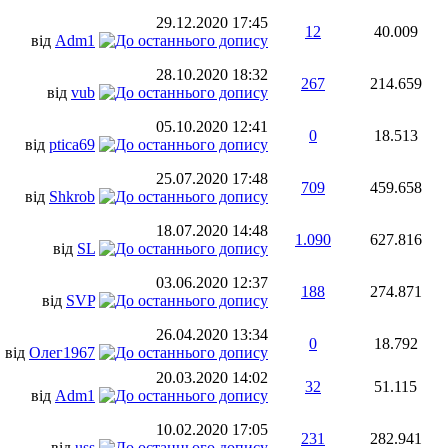
29.12.2020
17:45
12
40.009
від
Adm1
28.10.2020
18:32
267
214.659
від
vub
05.10.2020
12:41
0
18.513
від
ptica69
25.07.2020
17:48
709
459.658
від
Shkrob
18.07.2020
14:48
1.090
627.816
від
SL
03.06.2020
12:37
188
274.871
від
SVP
26.04.2020
13:34
0
18.792
від
Олег1967
20.03.2020
14:02
32
51.115
від
Adm1
10.02.2020
17:05
231
282.941
від
uss