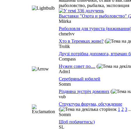
Выставки "Охота и рыболовство" (
Miirka
Риболовля для туриста (виживання)
chmelvv
Хто в Теремках живе?
(
Trolik
Друзі потрібна допомога, втрачаю б
Compass
Нужен совет по....
(
Adm1
Серебряный юбилей
Somm
Різдвяна зустріч домових
(
vub
Структура форума, обсуждение
(
1
2
3
.
Somm
Щоб побачитись:)
SL