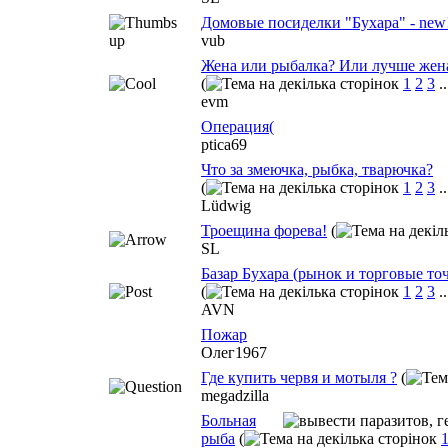
Домовые посиделки "Бухара" - new
vub
Жена или рыбалка? Или лучше жена
(
1
2
3
.
evm
Операция(
ptica69
Что за змеючка, рыбка, тварючка?
(
1
2
3
.
Lüdwig
Троещина форева!
(
SL
Базар Бухара (рынок и торговые то
(
1
2
3
.
AVN
Пожар
Олег1967
Где купить червя и мотыля ?
(
megadzilla
Больная
рыба
(