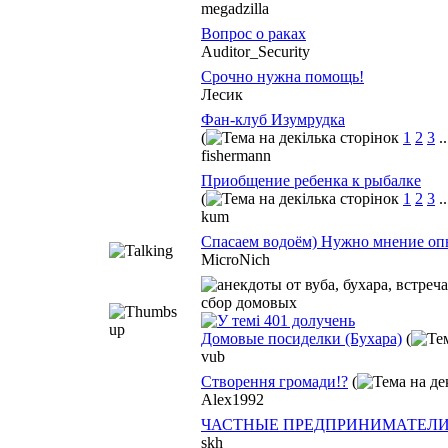
megadzilla
Вопрос о раках
Auditor_Security
Срочно нужна помощь!
Лесик
Фан-клуб Изумрудка
(
1
2
3
.
fishermann
Приобщение ребенка к рыбалке
(
1
2
3
.
kum
Спасаем водоём) Нужно мнение оп
MicroNich
Домовые посиделки (Бухара)
(
vub
Створення громади!?
(
Alex1992
ЧАСТНЫЕ ПРЕДПРИНИМАТЕЛ
skh