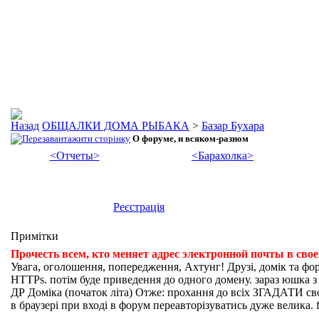
ОБЩАЛКИ ДОМА РЫБАКА
>
Базар Бухара
О форуме, и всяком-разном
<Отчеты>
<Барахолка>
Реєстрація
Примітки
Прочесть всем, кто меняет адрес электронной почты в сво
Увага, оголошення, попередження, Ахтунг! Друзі, домік та фо
HTTPs. потім буде приведення до одного домену. зараз юшка з fi
ДР Доміка (початок літа) Отже: прохання до всіх ЗГАДАТИ свої
в браузері при вході в форум переавторізуватись дуже велика. f