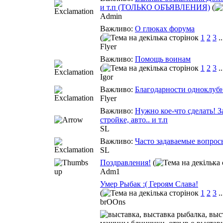
и т.п (ТОЛЬКО ОБЪЯВЛЕНИЯ)
(
Admin
Важливо:
О глюках форума
(
1
2
3
.
Flyer
Важливо:
Помощь воинам
(
1
2
3
.
Igor
Важливо:
Благодарности одноклуб
Flyer
Важливо:
Нужно кое-что сделать! З
стройке, авто.. и т.п
SL
Важливо:
Часто задаваемые вопро
SL
Поздравления!
(
Adm1
Умер Рыбак :( Героям Слава!
(
1
2
3
.
brOOns