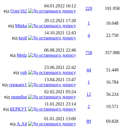
04.01.2022
16:12
229
191.958
від
Олег162
29.12.2021
17:20
1
16.048
від
Miirka
14.10.2021
12:43
4
22.750
від
kroll
06.08.2021
22:46
758
357.988
від
Metiz
23.06.2021
22:42
44
51.449
від
vub
13.04.2021
15:47
1
16.784
від
сержант1
02.02.2021
05:24
12
56.224
від
epandlsn
11.01.2021
23:14
2
19.571
від
БЕРКУТ
01.01.2021
13:00
89
69.828
від
A.Ali