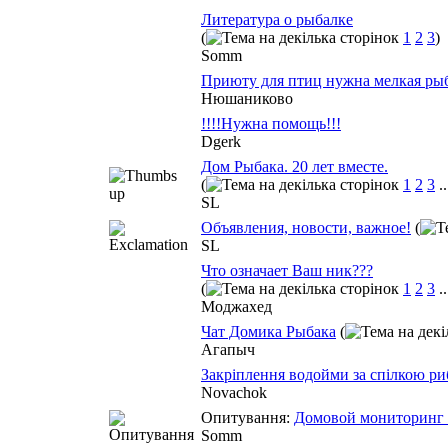
Литература о рыбалке
(
1
2
3
)
Somm
Приюту для птиц нужна мелкая ры
Нюшаниково
!!!!Нужна помощь!!!
Dgerk
Дом Рыбака. 20 лет вместе.
(
1
2
3
.
SL
Объявления, новости, важное!
(
SL
Что означает Ваш ник???
(
1
2
3
.
Моджахед
Чат Домика Рыбака
(
Агапыч
Закріплення водойми за спілкою ри
Novachok
Опитування:
Домовой мониторинг 
Somm