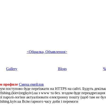
<Общалка, Объявления>
Gallery
Blogs
Ч
ем профиле
Смена емейлов
рум поступово буде переїзжати на HTTPS на сайті. Будуть декіль
shing.(kiev|org|kyiv).ua з www та без. згодом буде переадресация н
 паролі-логіни актуалізовати електронну пошту (щоб там не було 
ishing.kyiv.ua Всім гарного часу доби і перемоги