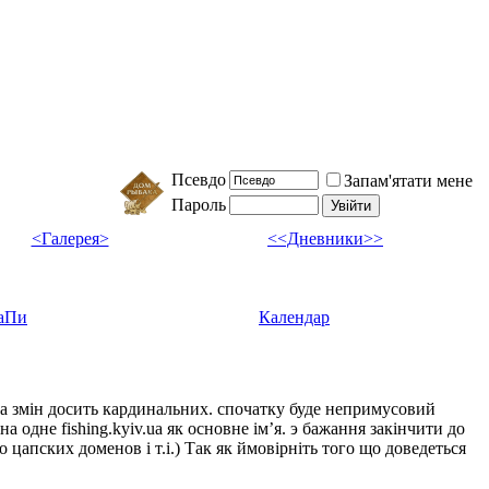
Псевдо
Запам'ятати мене
Пароль
<Галерея>
<<Дневники>>
аПи
Календар
ка змін досить кардинальних. спочатку буде непримусовий
а одне fishing.kyiv.ua як основне імʼя. э бажання закінчити до
цапских доменов і т.і.) Так як ймовірніть того що доведеться