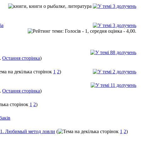
ба
..
Остання сторінка
)
1
2
)
..
Остання сторінка
)
1
2
)
баків
1. Любимый метод ловли
(
1
2
)