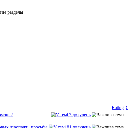
гие разделы
Rating
О
омощь!
вых (пропажи, просьбы