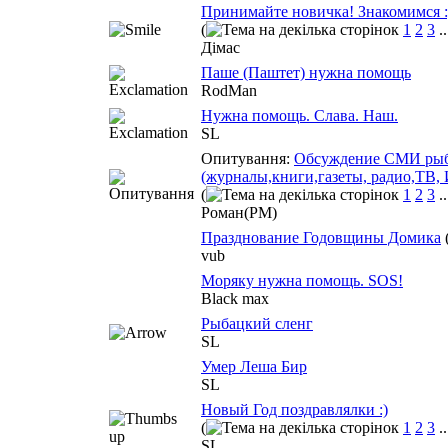
Принимайте новичка! Знакомимся :
(
1
2
3
.
Дімас
Паше (Паштет) нужна помощь
RodMan
Нужна помощь. Слава. Наш.
SL
Опитування:
Обсуждение СМИ рыб
(журналы,книги,газеты, радио,ТВ,
(
1
2
3
.
Роман(РМ)
Празднование Годовщины Домика
vub
Моряку нужна помощь. SOS!
Black max
Рыбацкий сленг
SL
Умер Леша Бир
SL
Новый Год поздравлялки :)
(
1
2
3
.
SL