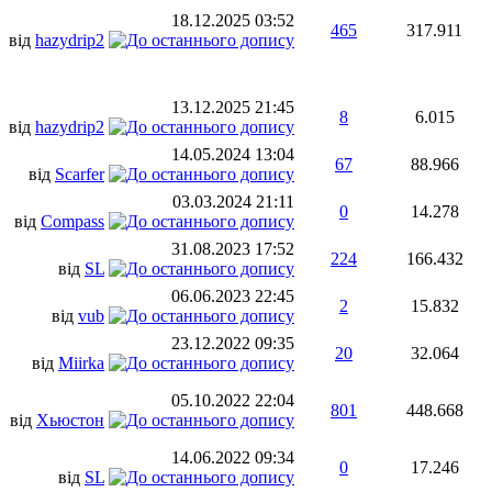
18.12.2025
03:52
465
317.911
від
hazydrip2
13.12.2025
21:45
8
6.015
від
hazydrip2
14.05.2024
13:04
67
88.966
від
Scarfer
03.03.2024
21:11
0
14.278
від
Compass
31.08.2023
17:52
224
166.432
від
SL
06.06.2023
22:45
2
15.832
від
vub
23.12.2022
09:35
20
32.064
від
Miirka
05.10.2022
22:04
801
448.668
від
Хьюстон
14.06.2022
09:34
0
17.246
від
SL