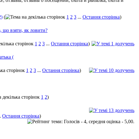
2)
(
1
2
3
...
Остання сторінка
)
, що взяти, як ловити?
1
2
3
...
Остання сторінка
)
атька (
1
2
3
...
Остання сторінка
)
1
2
)
..
Остання сторінка
)