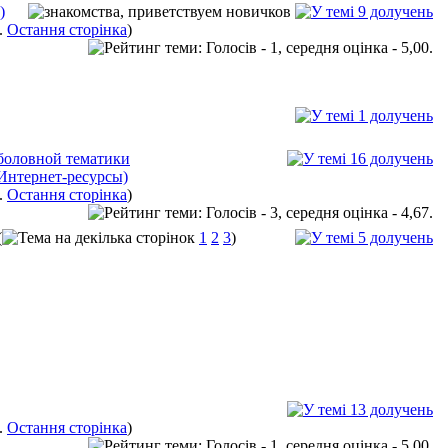
)
..
Остання сторінка
)
оловной тематики
 Интернет-ресурсы)
..
Остання сторінка
)
(
1
2
3
)
..
Остання сторінка
)