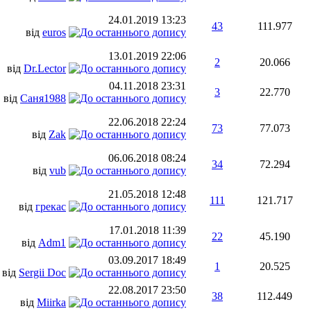
24.01.2019
13:23
43
111.977
від
euros
13.01.2019
22:06
2
20.066
від
Dr.Lector
04.11.2018
23:31
3
22.770
від
Саня1988
22.06.2018
22:24
73
77.073
від
Zak
06.06.2018
08:24
34
72.294
від
vub
21.05.2018
12:48
111
121.717
від
грекас
17.01.2018
11:39
22
45.190
від
Adm1
03.09.2017
18:49
1
20.525
від
Sergii Doc
22.08.2017
23:50
38
112.449
від
Miirka