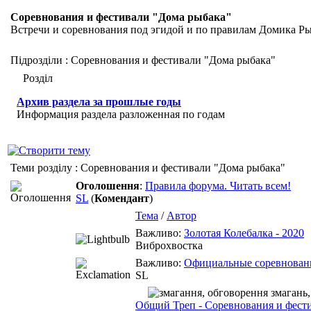
Соревнования и фестивали "Дома рыбака"
Встречи и соревнования под эгидой и по правилам Домика Р
Підрозділи
: Соревнования и фестивали "Дома рыбака"
Розділ
Архив раздела за прошлые годы
Информация раздела разложенная по годам
Теми розділу
: Соревнования и фестивали "Дома рыбака"
Оголошення
:
Правила форума. Читать всем!
SL
(
Комендант
)
Тема
/
Автор
Важливо:
Золотая Колебалка - 2020
Виброхвостка
Важливо:
Официальные соревнован
SL
Общий Треп - Соревнования и фест