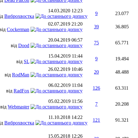
ід
Dead Falcon
14.03.2020
12:23
9
23.077
ід
Виброхвостка
02.07.2019
21:20
39
36.805
від
Cockerman
20.04.2019
06:57
75
65.771
від
Dood
15.04.2019
11:44
9
19.494
від
SL
26.02.2019
10:46
20
48.488
від
RodMan
06.02.2019
11:04
126
63.311
від
RadFox
05.02.2019
11:56
7
20.208
від
Webmaster
11.10.2018
14:22
121
91.321
ід
Виброхвостка
15.05.2018
12:26