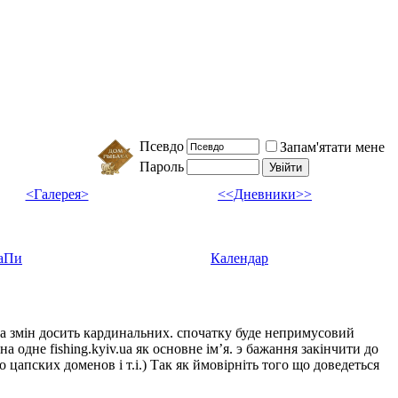
Псевдо
Запам'ятати мене
Пароль
<Галерея>
<<Дневники>>
аПи
Календар
ка змін досить кардинальних. спочатку буде непримусовий
а одне fishing.kyiv.ua як основне імʼя. э бажання закінчити до
цапских доменов і т.і.) Так як ймовірніть того що доведеться