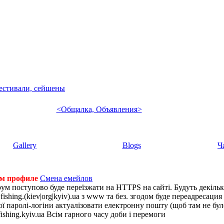
фестивали, сейшены
<Общалка, Объявления>
Gallery
Blogs
Ч
ем профиле
Смена емейлов
рум поступово буде переїзжати на HTTPS на сайті. Будуть декіль
shing.(kiev|org|kyiv).ua з www та без. згодом буде переадресация н
 паролі-логіни актуалізовати електронну пошту (щоб там не було 
ishing.kyiv.ua Всім гарного часу доби і перемоги