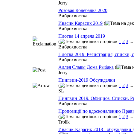
Jerry
Розовая Колебалка 2020
Виброхвостка
Ивасик Карасик 2019
(
Виброхвостка
Плотва 14 апреля 2019
(
1
2
3
..
Виброхвостка
Плотва-2019. Регистрация, списки, 
Виброхвостка
Аллея Славы Дома Рыбака
(
Jerry
Пингвин-2019 Обсуждалки
(
1
2
3
..
SL
Пингвин-2019. Официоз. Списки. Р
Виброхвостка
Пропозиції по вдосконаленню Прав
(
1
2
3
..
Trolik
Ивасик-Карасик 2018 - обсуждалки 