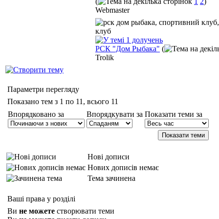
(
1
2
)
Webmaster
РСК "Дом Рыбака"
(
Trolik
Параметри перегляду
Показано тем з 1 по 11, всього 11
Впорядковано за
Впорядкувати за
Показати теми за
Нові дописи
Нових дописів немає
Тема зачинена
Ваші права у розділі
Ви
не можете
створювати теми