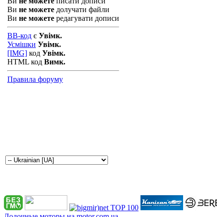
Ви
не можете
писати дописи
Ви
не можете
долучати файли
Ви
не можете
редагувати дописи
BB-код
є
Увімк.
Усмішки
Увімк.
[IMG]
код
Увімк.
HTML код
Вимк.
Правила форуму
Лодочные моторы на motor.com.ua