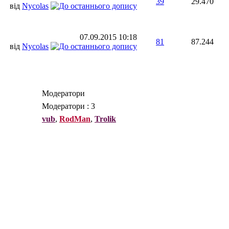
39
29.470
від
Nycolas
07.09.2015
10:18
81
87.244
від
Nycolas
Модератори
Модератори : 3
vub
,
RodMan
,
Trolik