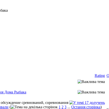
ыбака
Rating
О
ия Дома Рыбака
ивали
(
1
2
3
...
Остання сторінка
)