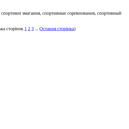
1
2
3
...
Остання сторінка
)