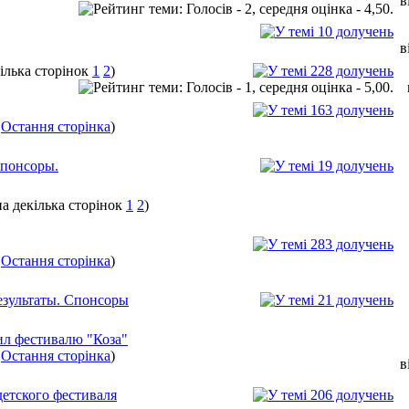
в
в
1
2
)
.
Остання сторінка
)
спонсоры.
1
2
)
.
Остання сторінка
)
езультаты. Спонсоры
ил фестивалю "Коза"
.
Остання сторінка
)
в
детского фестиваля