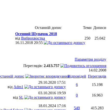
Останній допис
Теми
Дописи
Осенний Щупачок 2018
від
Виброхвостка
250
25.042
16.11.2018
20:55
Параметри розділу
Переглядів:
2.413.757
14.02.2008
станній допис
Відповідей
Переглядів
29.10.2020
17:51
6
15.198
від
Adm1
03.10.2016
19:59
0
16.963
від
SL
18.01.2024
17:16
549
415.283