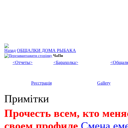
ОБЩАЛКИ ДОМА РЫБАКА
ЧаПи
<Отчеты>
<Барахолка>
<Общалк
Реєстрація
Gallery
Примітки
Прочесть всем, кто меня
своем профиле
Смена ем