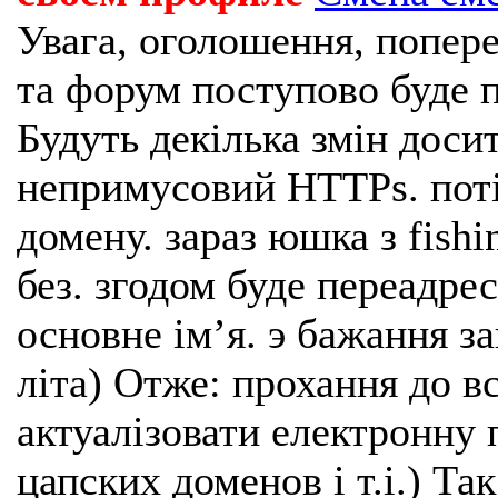
Увага, оголошення, попере
та форум поступово буде п
Будуть декілька змін доси
непримусовий HTTPs. поті
домену. зараз юшка з fishi
без. згодом буде переадрес
основне імʼя. э бажання з
літа) Отже: прохання до в
актуалізовати електронну 
цапских доменов і т.і.) Та