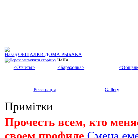
ОБЩАЛКИ ДОМА РЫБАКА
ЧаПи
<Отчеты>
<Барахолка>
<Общалк
Реєстрація
Gallery
Примітки
Прочесть всем, кто меня
своем профиле
Смена ем