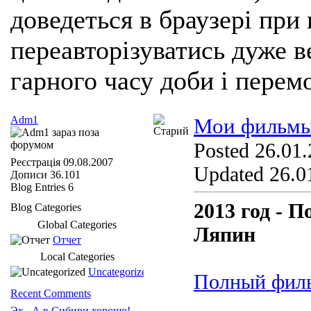
доведеться в браузері при
переавторізуватись дуже ве
гарного часу доби і перем
Adm1
Мои фильмы
Posted 26.01.
Реєстрація
09.08.2007
Updated 26.01
Дописи
36.101
Blog Entries
6
2013 год - 
Blog Categories
Global Categories
Ляпин
Отчет
Local Categories
Uncategorized
Полный фил
Recent Comments
Эх.. А в Сибири хорошо!