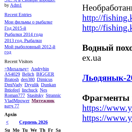
by
Adm1
Необработан
Recent Entries
http://fishin
Мои фильмы о рыбалке
http://fishin
Год 2015-й
Рыбалки 2014 года
2013 год. Рыбалки
Водный похо
Мой рыболовный 2012-й
год
ex.ua
Recent Visitors
=Михалыч=
Andryhin
AS4029
Belich
BIGGER
Льодянык-2
Bratosh
den380
Dimicus
DmiVady
Dryulik
Dunkan
Ihtiofeel
linchuck
Nes
Roman777
Stasitsky
Strannic
Фрагменты и
VladMpower
Мятежник
https://www
ватч 77
Архів
https://www
<
Серпень 2026
Su
Mo
Tu
We
Th
Fr
Sa