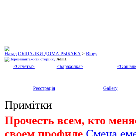
ОБЩАЛКИ ДОМА РЫБАКА
>
Blogs
Adm1
<Отчеты>
<Барахолка>
<Общалк
Реєстрація
Gallery
Примітки
Прочесть всем, кто меня
своем профиле
Смена ем