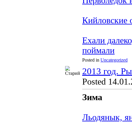
Перволёдок в
Кийловские 
Ехали далеко
поймали
Posted in
Uncategorized
2013 год. Р
Posted 14.01.
Зима
Льодянык, я