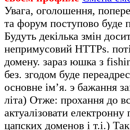
Увага, оголошення, попере
та форум поступово буде п
Будуть декілька змін доси
непримусовий HTTPs. поті
домену. зараз юшка з fishi
без. згодом буде переадрес
основне імʼя. э бажання з
літа) Отже: прохання до в
актуалізовати електронну 
цапских доменов і т.і.) Та