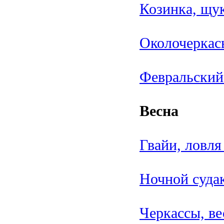
Козинка, щу
Околочеркась
Февральский
Весна
Гвайи, ловля
Ночной судак
Черкассы, ве