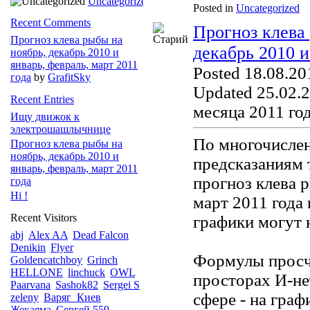
Uncategorized
Posted in
Uncategorized
Recent Comments
Прогноз клева
Прогноз клева рыбы на
декабрь 2010 и
ноябрь, декабрь 2010 и
январь, февраль, март 2011
Posted 18.08.20
года
by
GrafitSky
Updated 25.02.2
Recent Entries
месяца 2011 год
Ищу движок к
электрошашлычнице
По многочисле
Прогноз клева рыбы на
ноябрь, декабрь 2010 и
предсказаниям
январь, февраль, март 2011
прогноз клева р
года
Hi !
март 2011 года
Recent Visitors
графики могут 
abj
Alex AA
Dead Falcon
Denikin
Flyer
Формулы просч
Goldencatchboy
Grinch
HELLONE
linchuck
OWL
просторах И-не
Paarvana
Sashok82
Sergei S
сфере - на граф
zeleny
Варяг_Киев
Жекаяма
Сергей 559