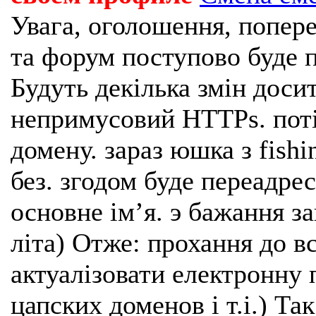
Увага, оголошення, попере
та форум поступово буде п
Будуть декілька змін доси
непримусовий HTTPs. поті
домену. зараз юшка з fishi
без. згодом буде переадрес
основне імʼя. э бажання з
літа) Отже: прохання до в
актуалізовати електронну 
цапских доменов і т.і.) Та