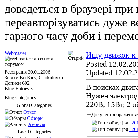
доведеться в браузері при
переавторізуватись дуже ве
гарного часу доби і перем
Webmaster
Ищу движок к
Posted 12.02.20
Updated 12.02.2
Реєстрація
30.01.2006
Звідки Ви
Kiev, Chokolovka
Дописи
602
В поисках двиг
Blog Entries
3
Нужен электро
Blog Categories
220В, 15Вт, 2 о
Global Categories
Отчет
Долучені зображення
Обзоры
_20
Анонсы
_20
Local Categories