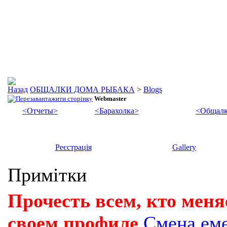
ОБЩАЛКИ ДОМА РЫБАКА
>
Blogs
Webmaster
<Отчеты>
<Барахолка>
<Общалк
Реєстрація
Gallery
Примітки
Прочесть всем, кто меня
своем профиле
Смена ем