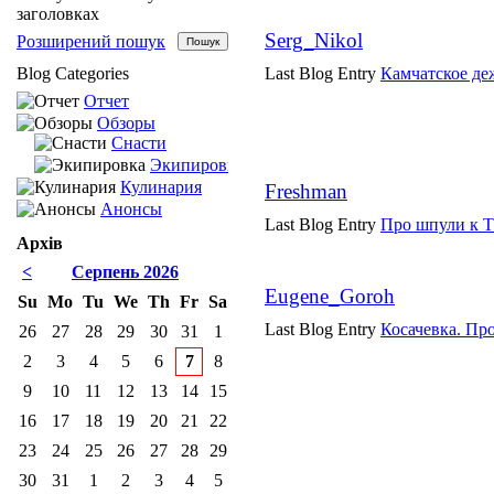
заголовках
Serg_Nikol
Розширений пошук
Blog Categories
Last Blog Entry
Камчатское де
Отчет
Обзоры
Снасти
Экипировка
Кулинария
Freshman
Анонсы
Last Blog Entry
Про шпули к 
Архів
<
Серпень 2026
Eugene_Goroh
Su
Mo
Tu
We
Th
Fr
Sa
Last Blog Entry
Косачевка. Про
26
27
28
29
30
31
1
2
3
4
5
6
7
8
9
10
11
12
13
14
15
16
17
18
19
20
21
22
23
24
25
26
27
28
29
30
31
1
2
3
4
5