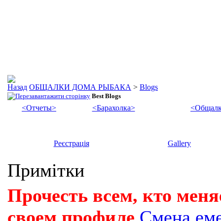
ОБЩАЛКИ ДОМА РЫБАКА
>
Blogs
Best Blogs
<Отчеты>
<Барахолка>
<Общалк
Реєстрація
Gallery
Примітки
Прочесть всем, кто меня
своем профиле
Смена ем