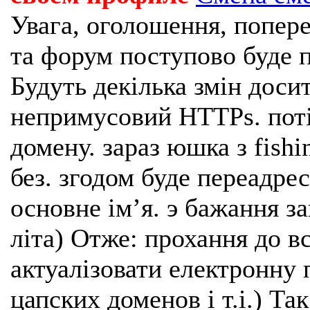
Увага, оголошення, попере
та форум поступово буде п
Будуть декілька змін доси
непримусовий HTTPs. поті
домену. зараз юшка з fishi
без. згодом буде переадрес
основне імʼя. э бажання з
літа) Отже: прохання до в
актуалізовати електронну 
цапских доменов і т.і.) Та