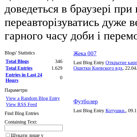
доведеться в браузері при
переавторізуватись дуже ве
гарного часу доби і перем
Blogs' Statistics
Жека 007
Total Blogs
346
Last Blog Entry
Открытие карп
Total Entries
1.629
Ошитки Киевского вдх
, 22.04
Entries in Last 24
0
Hours
Параметри
View a Random Blog Entry
Футболер
View RSS Feed
Last Blog Entry
Котушки.
, 09.
Find Blog Entries
Containing Text:
Шукати лише у