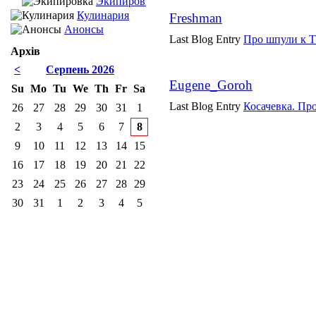
Экипировка
Кулинария
Freshman
Анонсы
Last Blog Entry
Про шпули к 
Архів
<
Серпень 2026
Eugene_Goroh
Su
Mo
Tu
We
Th
Fr
Sa
Last Blog Entry
Косачевка. Про
26
27
28
29
30
31
1
2
3
4
5
6
7
8
9
10
11
12
13
14
15
16
17
18
19
20
21
22
23
24
25
26
27
28
29
30
31
1
2
3
4
5