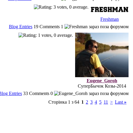
Freshman
Blog Entries
19
Comments
1
Eugene_Goroh
СуперБычок Козы-2014
Blog Entries
33
Comments
0
Сторінка 1 з 64
1
2
3
4
5
11
>
Last
»