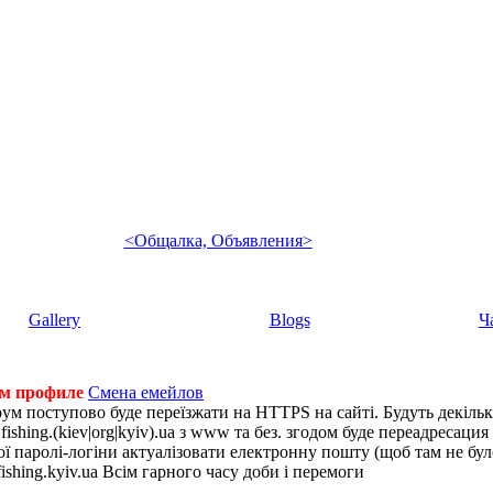
<Общалка, Объявления>
Gallery
Blogs
Ч
ем профиле
Смена емейлов
рум поступово буде переїзжати на HTTPS на сайті. Будуть декіль
shing.(kiev|org|kyiv).ua з www та без. згодом буде переадресация н
 паролі-логіни актуалізовати електронну пошту (щоб там не було 
ishing.kyiv.ua Всім гарного часу доби і перемоги