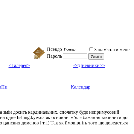
Псевдо
Запам'ятати мене
Пароль
<Галерея>
<<Дневники>>
аПи
Календар
ка змін досить кардинальних. спочатку буде непримусовий
а одне fishing.kyiv.ua як основне імʼя. э бажання закінчити до
цапских доменов і т.і.) Так як ймовірніть того що доведеться