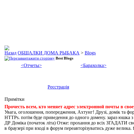
ОБЩАЛКИ ДОМА РЫБАКА
>
Blogs
Best Blogs
<Отчеты>
<Барахолка>
Реєстрація
Примітки
Прочесть всем, кто меняет адрес электронной почты в сво
Увага, оголошення, попередження, Ахтунг! Друзі, домік та фо
HTTPs. потім буде приведення до одного домену. зараз юшка з fi
ДР Доміка (початок літа) Отже: прохання до всіх ЗГАДАТИ свої
в браузері при вході в форум переавторізуватись дуже велика. f