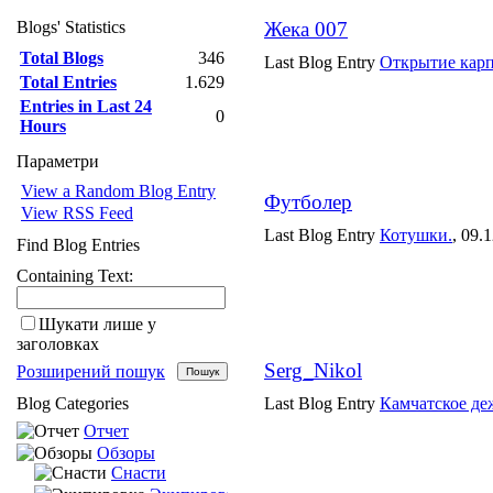
Blogs' Statistics
Жека 007
Total Blogs
346
Last Blog Entry
Открытие карп
Total Entries
1.629
Entries in Last 24
0
Hours
Параметри
View a Random Blog Entry
Футболер
View RSS Feed
Last Blog Entry
Котушки.
, 09.
Find Blog Entries
Containing Text:
Шукати лише у
заголовках
Serg_Nikol
Розширений пошук
Blog Categories
Last Blog Entry
Камчатское де
Отчет
Обзоры
Снасти