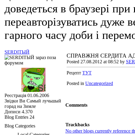
доведеться в браузері при
переавторізуватись дуже ве
гарного часу доби і перем
SERDIТЫЙ
СПРАВЖНЯ СЕРДИТА А
Posted 27.08.2012 at 08:52 by
SE
Рецепт
ТУТ
Posted in
Uncategorized
Реєстрація
01.06.2006
Звідки Ви
Самый лучьшый
Comments
горад на Зимле
Дописи
4.370
Blog Entries
24
Trackbacks
Blog Categories
No other blogs currently reference th
Local Categories