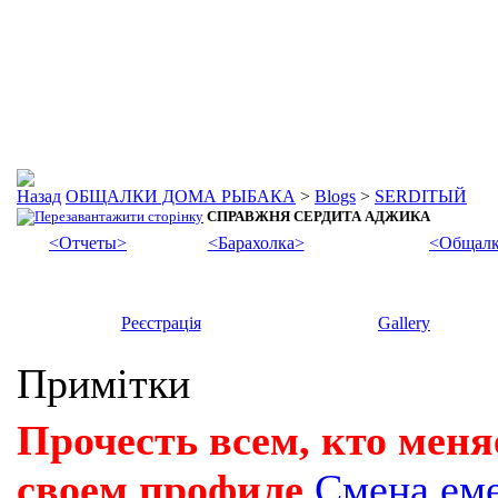
ОБЩАЛКИ ДОМА РЫБАКА
>
Blogs
>
SERDIТЫЙ
СПРАВЖНЯ СЕРДИТА АДЖИКА
<Отчеты>
<Барахолка>
<Общалк
Реєстрація
Gallery
Примітки
Прочесть всем, кто меня
своем профиле
Смена ем