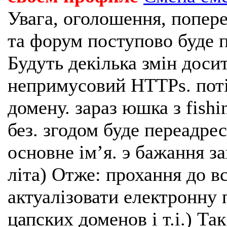
Увага, оголошення, попере
та форум поступово буде п
Будуть декілька змін доси
непримусовий HTTPs. поті
домену. зараз юшка з fishi
без. згодом буде переадрес
основне імʼя. э бажання з
літа) Отже: прохання до в
актуалізовати електронну 
цапских доменов і т.і.) Та