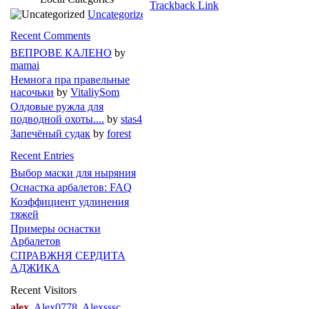
Trackback Link
Uncategorized
Recent Comments
ВЕПРОВЕ КАЛЕНО
by
mamai
Немнога пра правельные
насочьки
by
VitaliySom
Олдовые ружла для
подводной охоты....
by
stas4
Запечёный судак
by
forest
Recent Entries
Выбор маски для ныряния
Оснастка арбалетов: FAQ
Коэффициент удлинения
тяжей
Примеры оснастки
Арбалетов
СПРАВЖНЯ СЕРДИТА
АДЖИКА
Recent Visitors
alex
Alex0778
Alexsssc