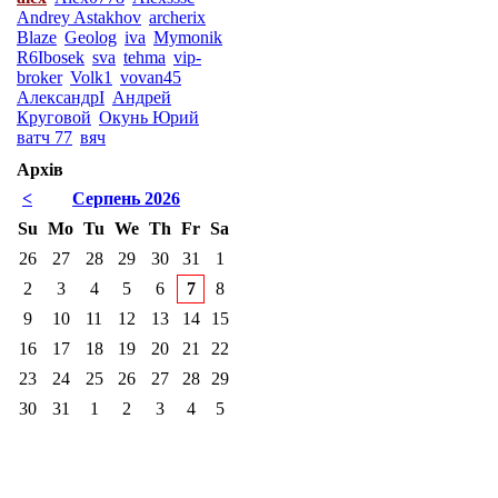
Andrey Astakhov
archerix
Blaze
Geolog
iva
Mymonik
R6Ibosek
sva
tehma
vip-
broker
Volk1
vovan45
АлександрI
Андрей
Круговой
Окунь Юрий
ватч 77
вяч
Архів
<
Серпень 2026
Su
Mo
Tu
We
Th
Fr
Sa
26
27
28
29
30
31
1
2
3
4
5
6
7
8
9
10
11
12
13
14
15
16
17
18
19
20
21
22
23
24
25
26
27
28
29
30
31
1
2
3
4
5