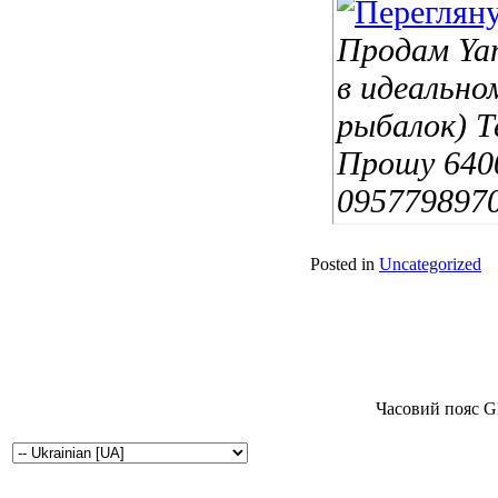
Продам Yam
в идеально
рыбалок) Те
Прошу 6400
0957798970
Posted in
Uncategorized
Часовий пояс G