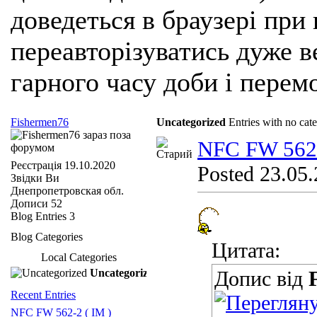
доведеться в браузері при
переавторізуватись дуже ве
гарного часу доби і перем
Fishermen76
Uncategorized
Entries with no cat
NFC FW 562-
Реєстрація
19.10.2020
Posted 23.05.
Звідки Ви
Днепропетровская обл.
Дописи
52
Blog Entries
3
Blog Categories
Цитата:
Local Categories
Uncategorized
Допис від
Recent Entries
NFC FW 562-2 ( IM )