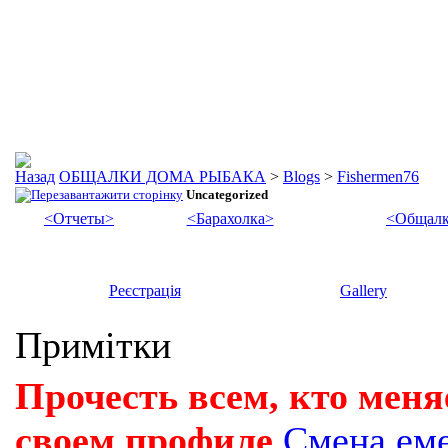
ОБЩАЛКИ ДОМА РЫБАКА
>
Blogs
>
Fishermen76
Uncategorized
<Отчеты>
<Барахолка>
<Общалк
Реєстрація
Gallery
Примітки
Прочесть всем, кто меня
своем профиле
Смена ем