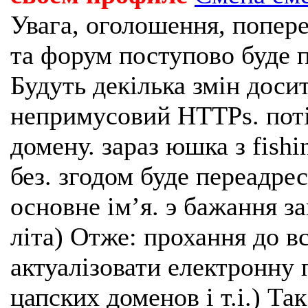
Увага, оголошення, попере
та форум поступово буде п
Будуть декілька змін доси
непримусовий HTTPs. поті
домену. зараз юшка з fishi
без. згодом буде переадрес
основне імʼя. э бажання з
літа) Отже: прохання до в
актуалізовати електронну 
цапских доменов і т.і.) Та