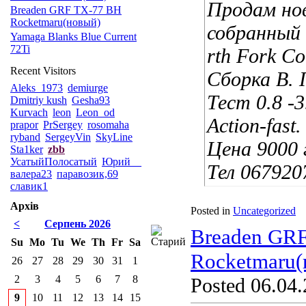
Продам но
Breaden GRF TX-77 BH
Rocketmaru(новый)
собранный 
Yamaga Blanks Blue Current
72Ti
rth Fork C
Recent Visitors
Сборка В. 
Aleks_1973
demiurge
Тест 0.8 -3
Dmitriy kush
Gesha93
Kurvach
leon
Leon_od
Action-fast.
prapor
PrSergey
rosomaha
ryband
SergeyVin
SkyLine
Цена 9000 
Sta1ker
zbb
УсатыйПолосатый
Юрий__
Тел 067920
валера23
паравозик,69
славик1
Архів
Posted in
Uncategorized
<
Серпень 2026
Breaden GR
Su
Mo
Tu
We
Th
Fr
Sa
Rocketmaru(
26
27
28
29
30
31
1
2
3
4
5
6
7
8
Posted 06.04.
9
10
11
12
13
14
15