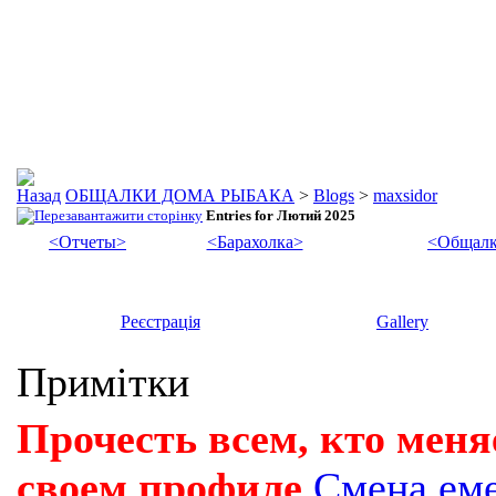
ОБЩАЛКИ ДОМА РЫБАКА
>
Blogs
>
maxsidor
Entries for Лютий 2025
<Отчеты>
<Барахолка>
<Общалк
Реєстрація
Gallery
Примітки
Прочесть всем, кто меня
своем профиле
Смена ем