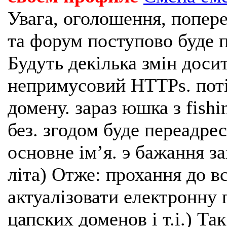
Увага, оголошення, попере
та форум поступово буде п
Будуть декілька змін доси
непримусовий HTTPs. поті
домену. зараз юшка з fishi
без. згодом буде переадрес
основне імʼя. э бажання з
літа) Отже: прохання до в
актуалізовати електронну 
цапских доменов і т.і.) Та