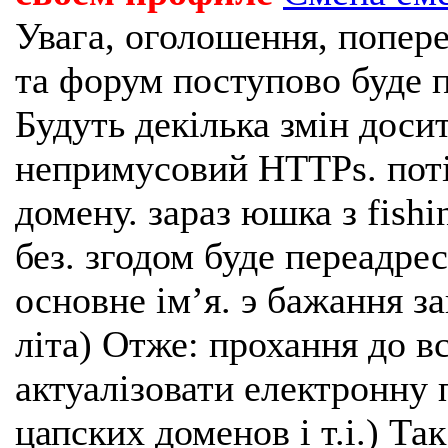
Увага, оголошення, попере
та форум поступово буде п
Будуть декілька змін доси
непримусовий HTTPs. поті
домену. зараз юшка з fishi
без. згодом буде переадрес
основне імʼя. э бажання з
літа) Отже: прохання до в
актуалізовати електронну 
цапских доменов і т.і.) Та