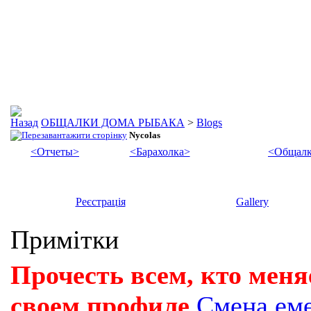
ОБЩАЛКИ ДОМА РЫБАКА
>
Blogs
Nycolas
<Отчеты>
<Барахолка>
<Общалк
Реєстрація
Gallery
Примітки
Прочесть всем, кто меня
своем профиле
Смена ем