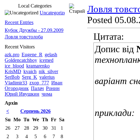
Local Categories
Ловля товст
Uncategorized
Posted 05.08.
Recent Entries
Кубок Дружбы - 27.09.2009
Цитата:
Ловля товстолоба
Допис від
Recent Visitors
azk.pro
Eugene_R
gelash
техноплан
Goldencatchboy
icemed
ice_blood
kramarenko
KrisMD
kvaich
nik_silver
SerBob
Serg_K
valerius
варіант сн
Vladimir33
zxop_777
Иван
Огородник
Палач
Ронин
Юрий Ивушкин
чима
Архів
приклади:
<
Серпень 2026
Su
Mo
Tu
We
Th
Fr
Sa
26
27
28
29
30
31
1
2
3
4
5
6
7
8