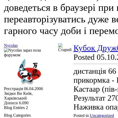
доведеться в браузері при
переавторізуватись дуже ве
гарного часу доби і перем
Nycolas
Кубок Дружб
Posted 05.10.
дистанція 6
прикормка -
Кастаар (пів
Реєстрація
06.04.2006
Звідки Ви
Київ,
Результат 27
Харківський
Дописи
6.090
Наживка оп
Blog Entries
2
Blog Categories
Posted in
Uncategorized