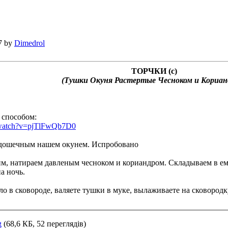
7 by
Dimedrol
ТОРЧКИ (с)
(Тушки Окуня Растертые Чесноком и Кориан
 способом:
/watch?v=pjTlFwQb7D0
адошечным нашем окунем. Испробовано
им, натираем давленым чесноком и кориандром. Складываем в емк
а ночь.
ло в сковороде, валяете тушки в муке, вылаживаете на сковородку
g
(68,6 КБ, 52 переглядів)