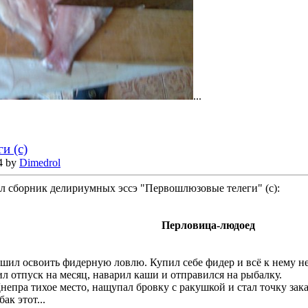
...
и (с)
4 by
Dimedrol
ал сборник делириумных эссэ "Первошлюзовые телеги" (с):
Перловица-людоед
ил освоить фидерную ловлю. Купил себе фидер и всё к нему н
 отпуск на месяц, наварил каши и отправился на рыбалку.
непра тихое место, нащупал бровку с ракушкой и стал точку зак
ак этот...