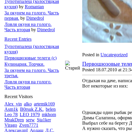
Тупотипалещ (холостяцкая
кухня)
by
Romanian
За окунем на голого. Часть
первая.
by
Dimedrol
Ловля окуня на голого.
Часть вторая
by
Dimedrol
Recent Entries
Тупотипалещ (холостяцкая
кухня)
Posted in
Uncategorized
Первошюзовые телеги (с)
Первошюзовые телег
Кулинария. Торчки.
Posted 18.07.2010 at 21:3
За окунем на голого. Часть
третья.
Отдыхая на даче, напис
Ловля окуня на голого.
Вот некоторые из них:
Часть вторая
Recent Visitors
Alex_vin
alko
artemik169
Asm1k
B0rsuk Z.K.
belen
Однажды один рыбак реш
Leo 78
LEO 1979
mkhom
Димы Салапина, оформил
MrakDren
serw
Sta1ker
Выбрал себе на берегу Д
Virago
Zven7771
А нужно сказать, что рыб
АлександрI
Аодаш
Л.С.