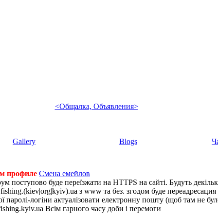
<Общалка, Объявления>
Gallery
Blogs
Ч
ем профиле
Смена емейлов
рум поступово буде переїзжати на HTTPS на сайті. Будуть декіль
shing.(kiev|org|kyiv).ua з www та без. згодом буде переадресация н
 паролі-логіни актуалізовати електронну пошту (щоб там не було 
ishing.kyiv.ua Всім гарного часу доби і перемоги