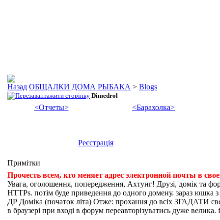
ОБЩАЛКИ ДОМА РЫБАКА
>
Blogs
Dimedrol
<Отчеты>
<Барахолка>
Реєстрація
Примітки
Прочесть всем, кто меняет адрес электронной почты в сво
Увага, оголошення, попередження, Ахтунг! Друзі, домік та фо
HTTPs. потім буде приведення до одного домену. зараз юшка з fi
ДР Доміка (початок літа) Отже: прохання до всіх ЗГАДАТИ свої
в браузері при вході в форум переавторізуватись дуже велика. f