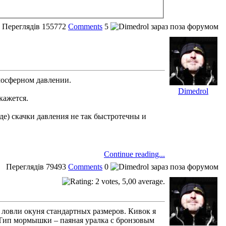
Переглядів
155772
Comments
5
мосферном давлении.
Dimedrol
кажется.
оде) скачки давления не так быстротечны и
Continue reading...
Переглядів
79493
Comments
0
я ловли окуня стандартных размеров. Кивок я
Тип мормышки – паяная уралка с бронзовым