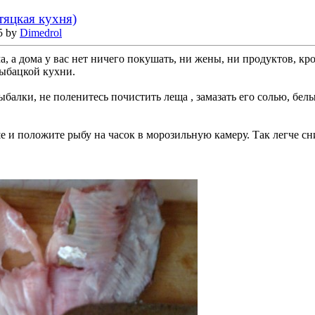
тяцкая кухня)
5 by
Dimedrol
а, а дома у вас нет ничего покушать, ни жены, ни продуктов, к
рыбацкой кухни.
ыбалки, не поленитесь почистить леща , замазать его солью, бе
е и положите рыбу на часок в морозильную камеру. Так легче сн