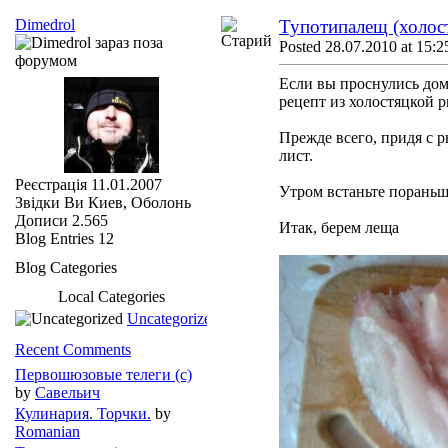
Dimedrol
Тупотипалещ (холос
Posted 28.07.2010 at 15:2
Если вы проснулись дом
рецепт из холостяцкой 
Прежде всего, придя с р
лист.
Реєстрація
11.01.2007
Утром встаньте пораньш
Звідки Ви
Киев, Оболонь
Дописи
2.565
Итак, берем леща
Blog Entries
12
Blog Categories
Local Categories
Uncategorized
Recent Comments
Первошюзовые телеги (с)
by
Савельич
Кулинария. Торчки.
by
Romanian