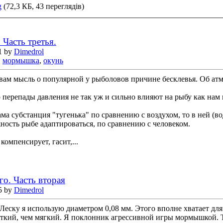
g
(72,3 КБ, 43 переглядів)
 Часть третья.
1 by
Dimedrol
,
мормышка
,
окунь
 вам мысль о популярной у рыболовов причине бесклевья. Об ат
о перепады давления не так уж и сильно влияют на рыбу как нам 
сама субстанция "тугенька" по сравнению с воздухом, то в ней (в
ность рыбе адаптироваться, по сравнению с человеком.
компенсирует, гасит,...
го. Часть вторая
5 by
Dimedrol
 Леску я использую диаметром 0,08 мм. Этого вполне хватает дл
сткий, чем мягкий. Я поклонник агрессивной игры мормышкой. 