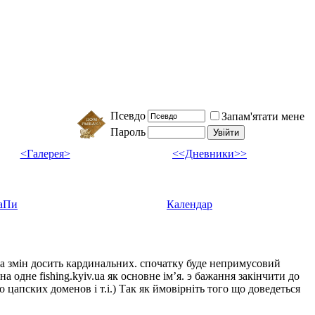
Псевдо
Запам'ятати мене
Пароль
<Галерея>
<<Дневники>>
аПи
Календар
ка змін досить кардинальних. спочатку буде непримусовий
а одне fishing.kyiv.ua як основне імʼя. э бажання закінчити до
цапских доменов і т.і.) Так як ймовірніть того що доведеться