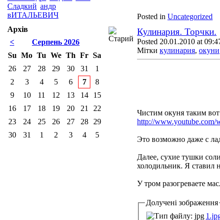
Сладкий
андр
вИТАЛЬЕВИЧ
Posted in
Uncategorized
Архів
Кулинария. Торчки.
Posted 20.01.2010 at 09:4
<
Серпень 2026
Мітки
кулинария
,
окуни
Su
Mo
Tu
We
Th
Fr
Sa
26
27
28
29
30
31
1
2
3
4
5
6
7
8
9
10
11
12
13
14
15
16
17
18
19
20
21
22
Чистим окуня таким вот
23
24
25
26
27
28
29
http://www.youtube.com
30
31
1
2
3
4
5
Это возможно даже с л
Далее, сухие тушки сол
холодильник. Я ставил н
У тром разогреваете мас
Долучені зображення
1.jp