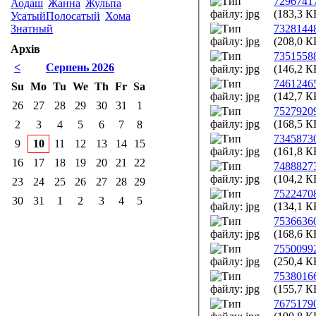
7296741
Аодаш
Жанна
Жульпа
(183,3 К
УсатыйПолосатый
Хома
7328144
Знатный
(208,0 К
Архів
7351558
<
Серпень 2026
(146,2 К
7461246
Su
Mo
Tu
We
Th
Fr
Sa
(142,7 К
26
27
28
29
30
31
1
7527920
(168,5 К
2
3
4
5
6
7
8
7345873
9
10
11
12
13
14
15
(161,8 К
16
17
18
19
20
21
22
7488827
(104,2 К
23
24
25
26
27
28
29
7522470
30
31
1
2
3
4
5
(134,1 К
7536636
(168,6 К
7550099
(250,4 К
7538016
(155,7 К
7675179