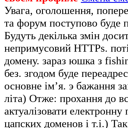
Увага, оголошення, попере
та форум поступово буде п
Будуть декілька змін доси
непримусовий HTTPs. поті
домену. зараз юшка з fishi
без. згодом буде переадрес
основне імʼя. э бажання з
літа) Отже: прохання до в
актуалізовати електронну 
цапских доменов і т.і.) Та