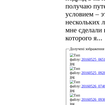
получаю пут
условием – э
нескольких л
мне сделали 
которого я...
Долучені зображення
20160525_0651
20160525_0928
20160526_0746
20160526_0936