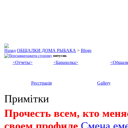
ОБЩАЛКИ ДОМА РЫБАКА
>
Blogs
витусик
<Отчеты>
<Барахолка>
<Общалк
Реєстрація
Gallery
Примітки
Прочесть всем, кто меня
своем профиле
Смена ем