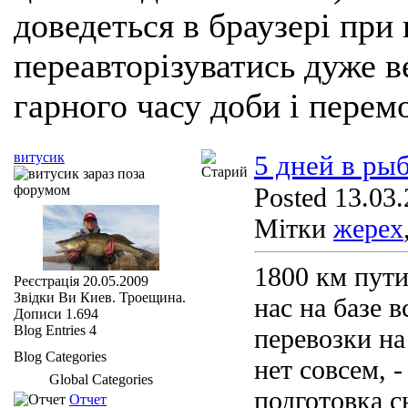
доведеться в браузері при
переавторізуватись дуже ве
гарного часу доби і перем
витусик
5 дней в ры
Posted 13.03.
Мітки
жерех
1800 км пути
Реєстрація
20.05.2009
Звідки Ви
Киев. Троещина.
нас на базе 
Дописи
1.694
Blog Entries
4
перевозки на
Blog Categories
нет совсем, -
Global Categories
подготовка сн
Отчет