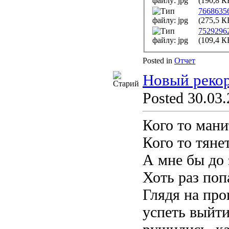
(190,8 К
7668635
(275,5 К
7529296
(109,4 К
Posted in
Отчет
Новый реко
Posted 30.03.
Кого то мани
Кого то тяне
А мне бы до 
Хоть раз поп
Глядя на про
успеть выйти