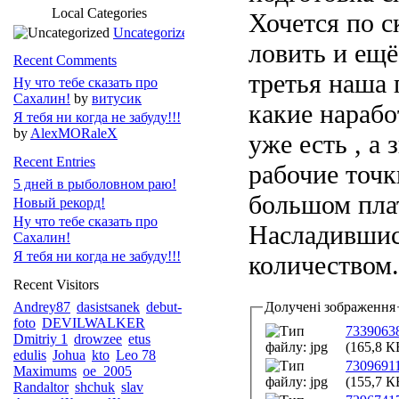
Local Categories
Хочется по с
Uncategorized
ловить и ещё
Recent Comments
третья наша 
Ну что тебе сказать про
Сахалин!
by
витусик
какие нарабо
Я тебя ни когда не забуду!!!
by
AlexMORaleX
уже есть , а
Recent Entries
рабочие точк
5 дней в рыболовном раю!
большом плат
Новый рекорд!
Ну что тебе сказать про
Насладившис
Сахалин!
Я тебя ни когда не забуду!!!
количеством.
Recent Visitors
Andrey87
dasistsanek
debut-
Долучені зображення
foto
DEVILWALKER
7339063
Dmitriy 1
drowzee
etus
(165,8 К
edulis
Johua
kto
Leo 78
7309691
Maximums
oe_2005
(155,7 К
Randaltor
shchuk
slav