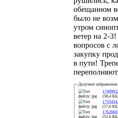
рушились, к
обещанном ве
было не возм
утром синоп
ветер на 2-3
вопросов с л
закупку прод
в пути! Треп
переполняют,
Долучені зображення
1749903
(58,4 КБ
1755434
(57,6 КБ
1762660
(52,6 КБ