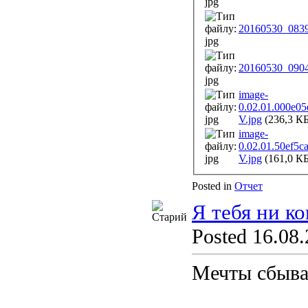
20160530_0839
20160530_0904
image-
0.02.01.000e0
V.jpg
(236,3 КБ
image-
0.02.01.50ef5
V.jpg
(161,0 КБ
Posted in
Отчет
Я тебя ни ко
Posted 16.08.
Мечты сбыва