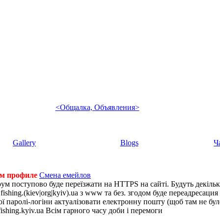
<Общалка, Объявления>
Gallery
Blogs
Ч
ем профиле
Смена емейлов
рум поступово буде переїзжати на HTTPS на сайті. Будуть декіль
shing.(kiev|org|kyiv).ua з www та без. згодом буде переадресация н
 паролі-логіни актуалізовати електронну пошту (щоб там не було 
ishing.kyiv.ua Всім гарного часу доби і перемоги