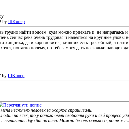
2 by
IIIKunep
ь трудно найти водоем, куда можно приехать и, не напрягаясь и н
пень сейчас река очень трудовая и надеяться на крупные уловы не 
ого хищника, да и карп ловится, хищник есть трофейный, а платит
очет, понятно почему, но тебе я могу дать несколько наводок дать
7 by
IIIKunep
 меня несколько человек за жаркое спрашивали.
 один на всех, то у одного были свободны руки и сей процесс у
с выпивания двуз банок пива. Можно безалкогольного, но не жел