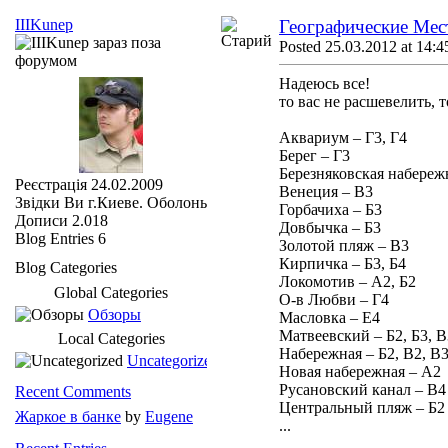
IIIKunep
Географические Мест
Posted 25.03.2012 at 14:4
Надеюсь все!
то вас не расшевелить, 
Аквариум – Г3, Г4
Берег – Г3
Березняковская набережн
Реєстрація
24.02.2009
Венеция – В3
Звідки Ви
г.Киеве. Оболонь
Горбачиха – Б3
Дописи
2.018
Довбычка – Б3
Blog Entries
6
Золотой пляж – В3
Кирпичка – Б3, Б4
Blog Categories
Локомотив – А2, Б2
Global Categories
О-в Любви – Г4
Обзоры
Масловка – Е4
Матвеевский – Б2, Б3, В
Local Categories
Набережная – Б2, В2, В
Uncategorized
Новая набережная – А2
Русановский канал – В4
Recent Comments
Центральный пляж – Б2
Жаркое в банке
by
Eugene
...