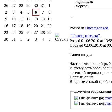
картошка
26
27
28
29
30
31
1
морковь
2
3
4
5
6
7
8
...
9
10
11
12
13
14
15
16
17
18
19
20
21
22
Posted in
Uncategorized
23
24
25
26
27
28
29
"Танец шнура"
30
31
1
2
3
4
5
Posted 01.06.2010 at 13:5
Updated 02.06.2010 at 00
Танец шнура
Часто начинающий рыболо
И этому есть обоснованн
весенний период при ло
Первый опыт
Впервые с такой проблем
Долучені зображення
стат
стат