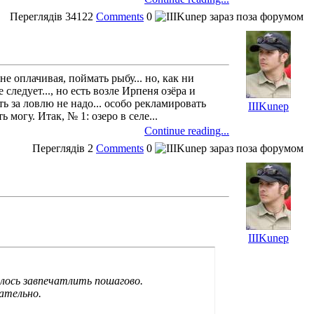
Переглядів
34122
Comments
0
е оплачивая, поймать рыбу... но, как ни
следует..., но есть возле Ирпеня озёра и
ь за ловлю не надо... особо рекламировать
IIIKunep
 могу. Итак, № 1: озеро в селе...
Continue reading...
Переглядів
2
Comments
0
IIIKunep
далось завпечатлить пошагово.
ательно.