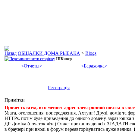
ОБЩАЛКИ ДОМА РЫБАКА
>
Blogs
IIIKunep
<Отчеты>
<Барахолка>
Реєстрація
Примітки
Прочесть всем, кто меняет адрес электронной почты в сво
Увага, оголошення, попередження, Ахтунг! Друзі, домік та фо
HTTPs. потім буде приведення до одного домену. зараз юшка з fi
ДР Доміка (початок літа) Отже: прохання до всіх ЗГАДАТИ свої
в браузері при вході в форум переавторізуватись дуже велика. f