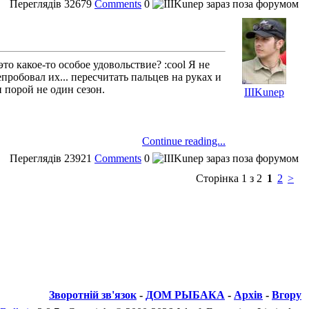
Переглядів
32679
Comments
0
то какое-то особое удовольствие? :cool Я не
пробовал их... пересчитать пальцев на руках и
 порой не один сезон.
IIIKunep
Continue reading...
Переглядів
23921
Comments
0
Сторінка 1 з 2
1
2
>
Зворотній зв'язок
-
ДОМ РЫБАКА
-
Архів
-
Вгору