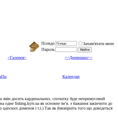
Псевдо
Запам'ятати мене
Пароль
<Галерея>
<<Дневники>>
аПи
Календар
ка змін досить кардинальних. спочатку буде непримусовий
а одне fishing.kyiv.ua як основне імʼя. э бажання закінчити до
цапских доменов і т.і.) Так як ймовірніть того що доведеться