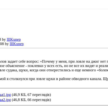
8 by
IIIKunep
:08 by
IIIKunep
в задает себе вопрос: «Почему у меня, при ловле на джиг нет п
ое объяснение - поклевки у всех есть, но не все их видят и реа
вле судака, щуки, когда они отнерестились и еще немного «боле
ой я столкнулся при ловле щуки в районе обводного канала. Щук
ья1.jpg
(46,9 КБ, 67 переглядів)
ья2.jpg
(46,8 КБ, 66 переглядів)