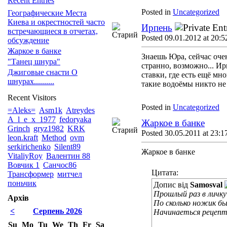
Recent Entries
Posted in
Uncategorized
Географические Места
Киева и окрестностей часто
Ирпень
встречающиеся в отчетах,
Posted 09.01.2012 at 20:5
обсуждение
Жаркое в банке
Знаешь Юра, сейчас очен
"Танец шнура"
странно, возможно... Ир
Джиговые снасти О
ставки, где есть ещё мн
шнурах..........
такие водоёмы никто не х
Recent Visitors
Posted in
Uncategorized
=Aleks=
Asm1k
Atreydes
A_l_e_x_1977
fedoryaka
Жаркое в банке
Grinch
gryz1982
KRK
Posted 30.05.2011 at 23:1
leon.kraft
Method
ovm
serkirichenko
Silent89
Жаркое в банке
VitaliyRoy
Валентин 88
Вовчик 1
Санчос86
Цитата:
Трансформер
митчел
поньчик
Допис від
Samosval
Прошлый раз в личку
Архів
По сколько ножик был
<
Серпень 2026
Начинаеться рецепт 
Su
Mo
Tu
We
Th
Fr
Sa