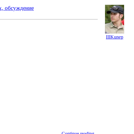
х, обсуждение
IIIKunep
Continue reading...