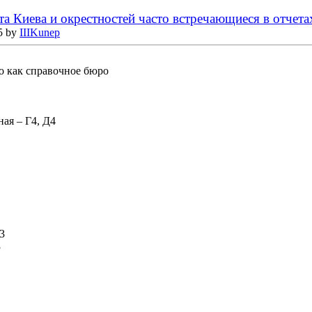
а Киева и окрестностей часто встречающиеся в отчета
5 by
IIIKunep
то как справочное бюро
ая – Г4, Д4
3
3