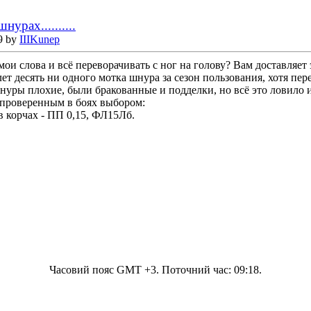
урах..........
9 by
IIIKunep
мои слова и всё переворачивать с ног на голову? Вам доставляет э
ет десять ни одного мотка шнура за сезон пользования, хотя пере
нуры плохие, были бракованные и подделки, но всё это ловило и
 проверенным в боях выбором:
в корчах - ПП 0,15, ФЛ15Лб.
Часовий пояс GMT +3. Поточний час:
09:18
.