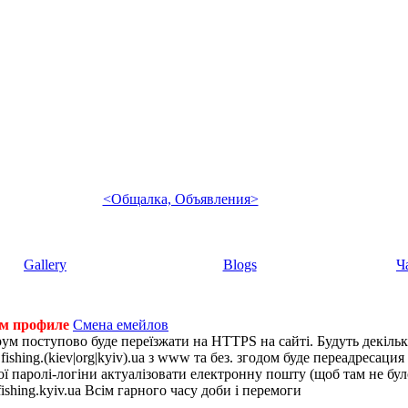
<Общалка, Объявления>
Gallery
Blogs
Ч
ем профиле
Смена емейлов
рум поступово буде переїзжати на HTTPS на сайті. Будуть декіль
shing.(kiev|org|kyiv).ua з www та без. згодом буде переадресация н
 паролі-логіни актуалізовати електронну пошту (щоб там не було 
ishing.kyiv.ua Всім гарного часу доби і перемоги