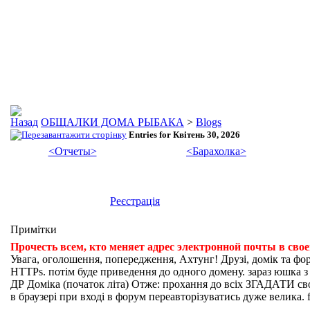
ОБЩАЛКИ ДОМА РЫБАКА
>
Blogs
Entries for Квітень 30, 2026
<Отчеты>
<Барахолка>
Реєстрація
Примітки
Прочесть всем, кто меняет адрес электронной почты в сво
Увага, оголошення, попередження, Ахтунг! Друзі, домік та фо
HTTPs. потім буде приведення до одного домену. зараз юшка з fi
ДР Доміка (початок літа) Отже: прохання до всіх ЗГАДАТИ свої
в браузері при вході в форум переавторізуватись дуже велика. f