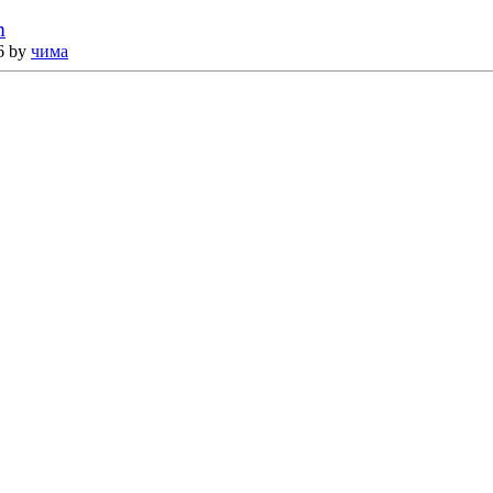
m
6 by
чима