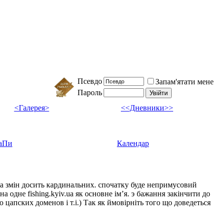
Псевдо
Запам'ятати мене
Пароль
<Галерея>
<<Дневники>>
аПи
Календар
ка змін досить кардинальних. спочатку буде непримусовий
а одне fishing.kyiv.ua як основне імʼя. э бажання закінчити до
цапских доменов і т.і.) Так як ймовірніть того що доведеться