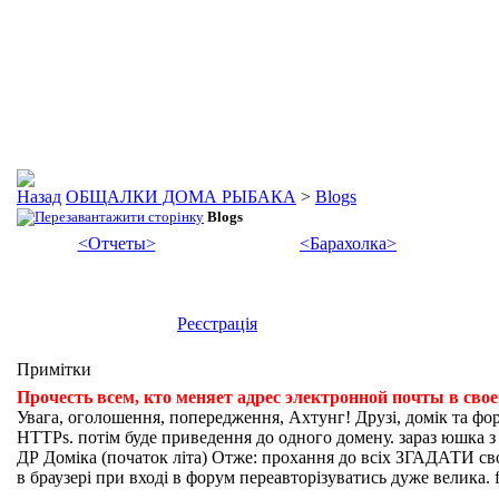
ОБЩАЛКИ ДОМА РЫБАКА
>
Blogs
Blogs
<Отчеты>
<Барахолка>
Реєстрація
Примітки
Прочесть всем, кто меняет адрес электронной почты в сво
Увага, оголошення, попередження, Ахтунг! Друзі, домік та фо
HTTPs. потім буде приведення до одного домену. зараз юшка з fi
ДР Доміка (початок літа) Отже: прохання до всіх ЗГАДАТИ свої
в браузері при вході в форум переавторізуватись дуже велика. f