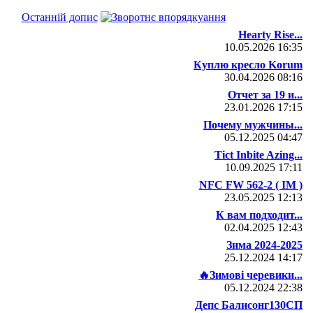
Останній допис
Hearty Rise...
10.05.2026
16:35
Куплю кресло Korum
30.04.2026
08:16
Отчет за 19 и...
23.01.2026
17:15
Почему мужчины...
05.12.2025
04:47
Tict Inbite Azing...
10.09.2025
17:11
NFC FW 562-2 ( IM )
23.05.2025
12:13
К вам подходит...
02.04.2025
12:43
Зима 2024-2025
25.12.2024
14:17
🔥Зимові черевики...
05.12.2024
22:38
Депс Балисонг130СП