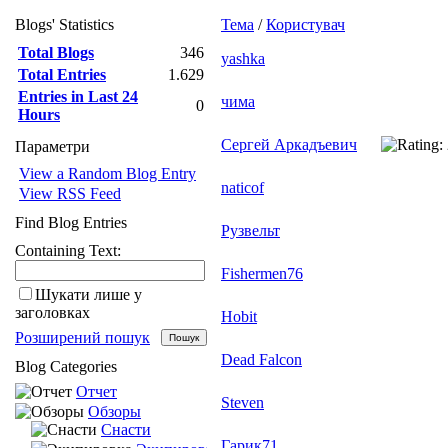
Blogs' Statistics
Тема
/
Користувач
Total Blogs
346
yashka
Total Entries
1.629
Entries in Last 24
чима
0
Hours
Сергей Аркадъевич
Параметри
View a Random Blog Entry
naticof
View RSS Feed
Find Blog Entries
Рузвельт
Containing Text:
Fishermen76
Шукати лише у
заголовках
Hobit
Розширений пошук
Dead Falcon
Blog Categories
Отчет
Steven
Обзоры
Снасти
Гарик71