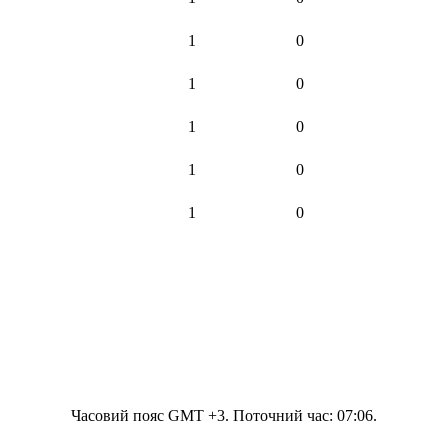
1
0
1
0
1
0
1
0
1
0
Часовий пояс GMT +3. Поточний час:
07:06
.