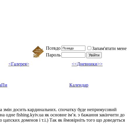
Псевдо
Запам'ятати мене
Пароль
<Галерея>
<<Дневники>>
аПи
Календар
ка змін досить кардинальних. спочатку буде непримусовий
а одне fishing.kyiv.ua як основне імʼя. э бажання закінчити до
цапских доменов і т.і.) Так як ймовірніть того що доведеться