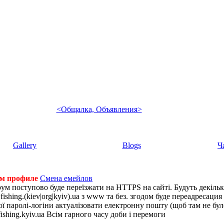
<Общалка, Объявления>
Gallery
Blogs
Ч
ем профиле
Смена емейлов
рум поступово буде переїзжати на HTTPS на сайті. Будуть декіль
shing.(kiev|org|kyiv).ua з www та без. згодом буде переадресация н
 паролі-логіни актуалізовати електронну пошту (щоб там не було 
ishing.kyiv.ua Всім гарного часу доби і перемоги