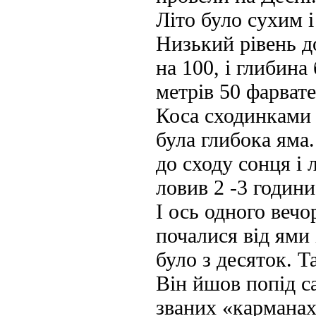
Літо було сухим і
Низький рівень до
на 100, і глибина
метрів 50 фарвате
Коса сходинками 
була глибока яма
до сходу сонця і 
ловив 2 -3 години
І ось одного вечо
почалися від ями 
було з десяток. Т
Він йшов попід с
званих «карманах