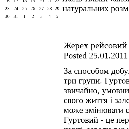
16
17
18
19
20
21
22
натуральних розмі
23
24
25
26
27
28
29
30
31
1
2
3
4
5
Жерех рейсовий
Posted 25.01.2011
За способом добу
три групи. Гуртов
звичайно, умовн
свого життя і за
може змінювати с
Гуртовий - це пе