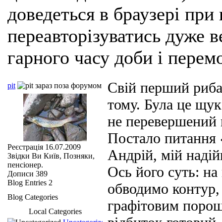
доведеться в браузері при
переавторізуватись дуже ве
гарного часу доби і перем
Свій перший риба
pit
тому. Була це щука
не перевершений 
Постало питання 
Реєстрація
16.07.2009
Андрій, мій наді
Звідки Ви
Київ, Позняки,
пенсіонер.
Ось його суть: на
Дописи
389
Blog Entries
2
обводимо контур,
Blog Categories
графітовим порош
Local Categories