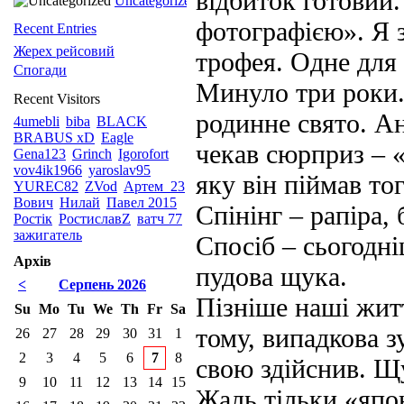
відбиток готовий
Uncategorized
фотографією». Я 
Recent Entries
Жерех рейсовий
трофея. Одне для 
Спогади
Минуло три роки. 
Recent Visitors
родинне свято. Ан
4umebli
biba
BLACK
BRABUS xD
Eagle
чекав сюрприз – «
Gena123
Grinch
Igorofort
vov4ik1966
yaroslav95
яку він піймав то
YUREC82
ZVod
Артем_23
Вович
Нилай
Павел 2015
Спінінг – рапіра,
Ростік
РостиславZ
ватч 77
зажигатель
Спосіб – сьогодн
Архів
пудова щука.
<
Серпень 2026
Пізніше наші житт
Su
Mo
Tu
We
Th
Fr
Sa
тому, випадкова з
26
27
28
29
30
31
1
2
3
4
5
6
7
8
свою здійснив. Щу
9
10
11
12
13
14
15
Жаль тільки «япо