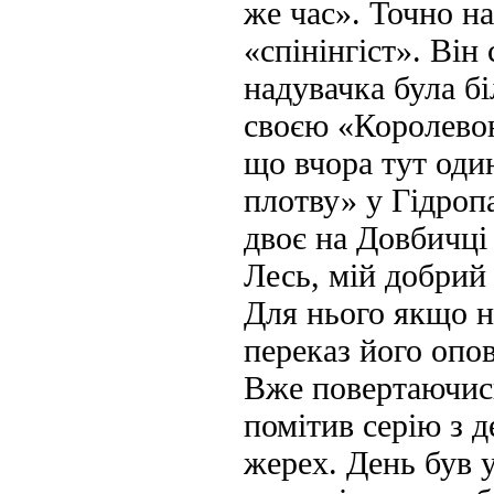
же час». Точно н
«спінінгіст». Він 
надувачка була бі
своєю «Королевою
що вчора тут один
плотву» у Гідропа
двоє на Довбичці 
Лесь, мій добрий
Для нього якщо не
переказ його опов
Вже повертаючись
помітив серію з д
жерех. День був 