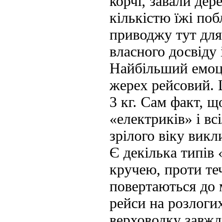
корчі, завали дер
кількістю їжі поб
приводжу тут для
власного досвіду 
Найбільший емоці
жерех рейсовий. 
3 кг. Сам факт, щ
«електриків» і вс
зрілого віку викл
Є декілька типів 
кручею, проти теч
повертаються до м
рейси на розлогих
верховодку завжд