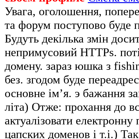
Увага, оголошення, попере
та форум поступово буде п
Будуть декілька змін доси
непримусовий HTTPs. поті
домену. зараз юшка з fishi
без. згодом буде переадрес
основне імʼя. э бажання з
літа) Отже: прохання до в
актуалізовати електронну 
цапских доменов і т.і.) Та