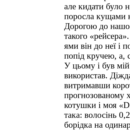
але кидати було 
поросла кущами к
Дорогою до нашог
такого «рейсера»
ями він до неї і п
попід кручею, а, 
У цьому і був мі
використав. Діжд
витримавши корот
прогнозованому х
котушки і моя «D
така: волосінь 0,
борідка на одина