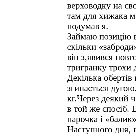
верховодку на сво
там для хижака ма
подумав я.
Займаю позицію в
скільки «заброди»
він з,явився повт
тригранку трохи д
Декілька обертів
згинається дугою
кг.Через деякий ч
в той же спосіб. 
парочка і «балик»
Наступного дня, в