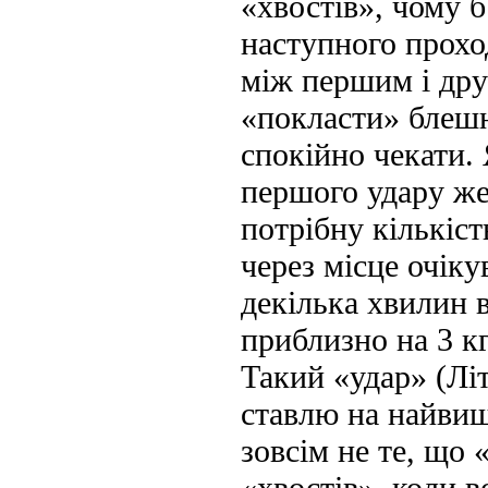
«хвостів», чому 
наступного прохо
між першим і дру
«покласти» блешн
спокійно чекати. 
першого удару же
потрібну кількіст
через місце очіку
декілька хвилин 
приблизно на 3 кг
Такий «удар» (Лі
ставлю на найвищ
зовсім не те, що 
«хвостів», коли в