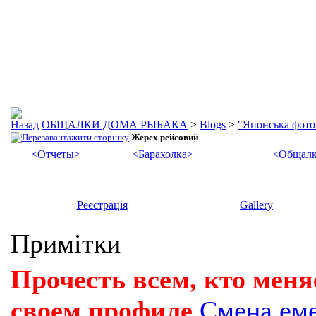
ОБЩАЛКИ ДОМА РЫБАКА
>
Blogs
>
"Японська фото
Жерех рейсовий
<Отчеты>
<Барахолка>
<Общалк
Реєстрація
Gallery
Примітки
Прочесть всем, кто меня
своем профиле
Смена ем