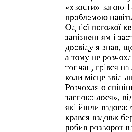
«хвости» вагою 1-
проблемою навіть
Однієї погожої к
запізненням і зас
досвіду я знав, щ
а тому не розчох
топчан, грівся на
коли місце звільн
Розчохляю спінінг
заспокоїлося», ві
які йшли вздовж 
крався вздовж бер
робив розворот вл