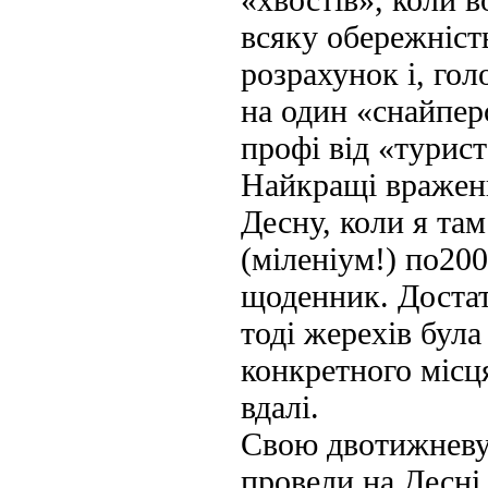
всяку обережність
розрахунок і, гол
на один «снайперс
профі від «турист
Найкращі враженн
Десну, коли я там
(міленіум!) по200
щоденник. Достат
тоді жерехів була
конкретного місця
вдалі.
Свою двотижневу
провели на Десні