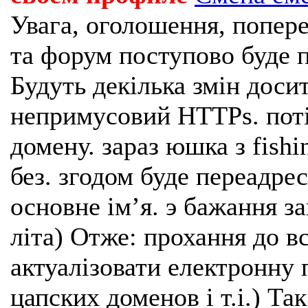
Увага, оголошення, попере
та форум поступово буде п
Будуть декілька змін доси
непримусовий HTTPs. поті
домену. зараз юшка з fishi
без. згодом буде переадрес
основне імʼя. э бажання з
літа) Отже: прохання до в
актуалізовати електронну 
цапских доменов і т.і.) Та