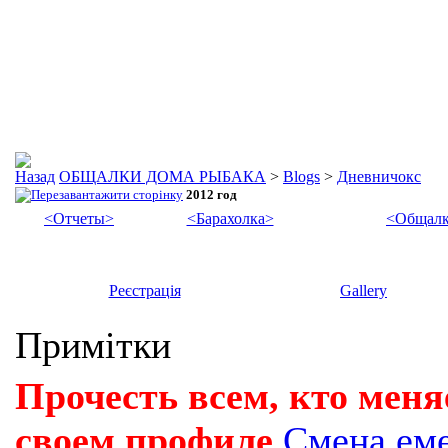
ОБЩАЛКИ ДОМА РЫБАКА
>
Blogs
>
Дневничокс
2012 год
<Отчеты>
<Барахолка>
<Общалк
Реєстрація
Gallery
Примітки
Прочесть всем, кто меня
своем профиле
Смена ем