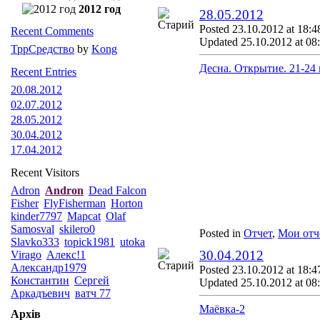
2012 год
28.05.2012
Posted 23.10.2012 at 18:4
Recent Comments
Updated 25.10.2012 at 08
ТррСредство
by
Kong
Десна. Открытие. 21-24 
Recent Entries
20.08.2012
02.07.2012
28.05.2012
30.04.2012
17.04.2012
Recent Visitors
Adron
Andron
Dead Falcon
Fisher
FlyFisherman
Horton
kinder7797
Mapcat
Olaf
Samosval
skilero0
Posted in
Отчет
,
Мои отч
Slavko333
topick1981
utoka
30.04.2012
Virago
Алекс!1
Александр1979
Posted 23.10.2012 at 18:4
Константин
Сергей
Updated 25.10.2012 at 08
Аркадъевич
ватч 77
Маёвка-2
Архів