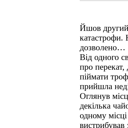
Йшов другий
катастрофи. 
дозволено…
Від одного с
про перекат,
піймати троф
прийшла неділ
Оглянув місц
декілька чай
одному місці
вистрибував 