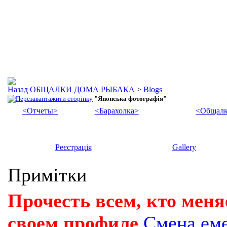
ОБЩАЛКИ ДОМА РЫБАКА
>
Blogs
"Японська фотографія"
<Отчеты>
<Барахолка>
<Общалк
Реєстрація
Gallery
Примітки
Прочесть всем, кто меня
своем профиле
Смена ем