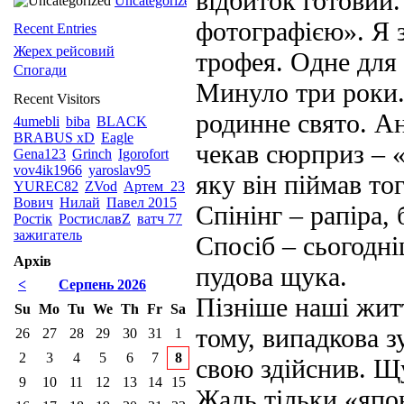
відбиток готовий
Uncategorized
фотографією». Я 
Recent Entries
Жерех рейсовий
трофея. Одне для 
Спогади
Минуло три роки. 
Recent Visitors
родинне свято. Ан
4umebli
biba
BLACK
BRABUS xD
Eagle
чекав сюрприз – «
Gena123
Grinch
Igorofort
vov4ik1966
yaroslav95
яку він піймав то
YUREC82
ZVod
Артем_23
Вович
Нилай
Павел 2015
Спінінг – рапіра,
Ростік
РостиславZ
ватч 77
зажигатель
Спосіб – сьогодн
Архів
пудова щука.
<
Серпень 2026
Пізніше наші житт
Su
Mo
Tu
We
Th
Fr
Sa
тому, випадкова з
26
27
28
29
30
31
1
2
3
4
5
6
7
8
свою здійснив. Щу
9
10
11
12
13
14
15
Жаль тільки «япо