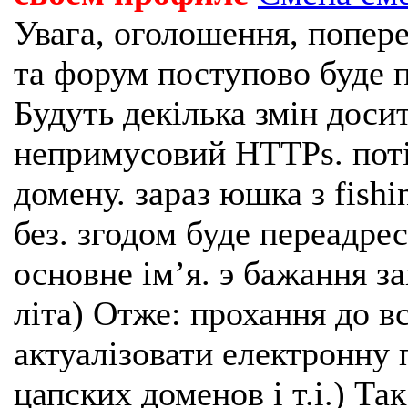
Увага, оголошення, попере
та форум поступово буде п
Будуть декілька змін доси
непримусовий HTTPs. поті
домену. зараз юшка з fishi
без. згодом буде переадрес
основне імʼя. э бажання з
літа) Отже: прохання до в
актуалізовати електронну 
цапских доменов і т.і.) Та