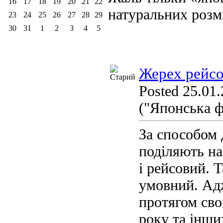
16
17
18
19
20
21
22
натуральних розмі
23
24
25
26
27
28
29
30
31
1
2
3
4
5
Жерех рейс
Posted 25.01.
("Японська ф
За способом 
поділяють на
і рейсовий. 
умовний. Ад
протягом сво
року та інши