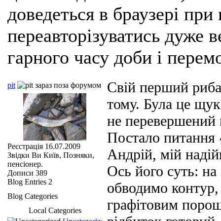
доведеться в браузері при
переавторізуватись дуже ве
гарного часу доби і перем
Свій перший риба
pit
тому. Була це щука
не перевершений 
Постало питання 
Реєстрація
16.07.2009
Андрій, мій наді
Звідки Ви
Київ, Позняки,
пенсіонер.
Ось його суть: на
Дописи
389
Blog Entries
2
обводимо контур,
Blog Categories
графітовим порош
Local Categories