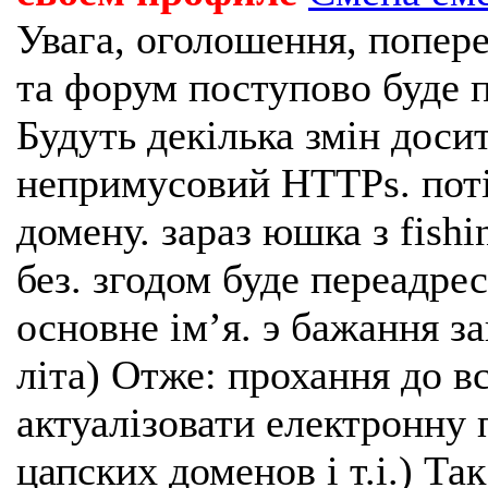
Увага, оголошення, попере
та форум поступово буде п
Будуть декілька змін доси
непримусовий HTTPs. поті
домену. зараз юшка з fishi
без. згодом буде переадрес
основне імʼя. э бажання з
літа) Отже: прохання до в
актуалізовати електронну 
цапских доменов і т.і.) Та