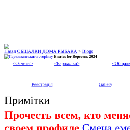
ОБЩАЛКИ ДОМА РЫБАКА
>
Blogs
Entries for Вересень 2024
<Отчеты>
<Барахолка>
<Общалк
Реєстрація
Gallery
Примітки
Прочесть всем, кто меня
своем профиле
Смена ем