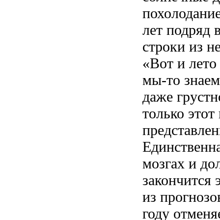
похолодание
лет подряд 
строки из н
«Вот и лет
мы-то знаем
даже грустн
только этот
представлени
Единственна
мозгах и до
закончится э
из прогнозо
году отменя