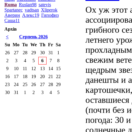
Ruma
Ruslan98
satevis
Ох уж этот
Spartanec
vadtsan
Xliperok
Аверин
Алекс19
Гипофиз
ассоциирова
Саша11
грибного се
Архів
<
Серпень 2026
летнего уро
Su
Mo
Tu
We
Th
Fr
Sa
прохладными
26
27
28
29
30
31
1
свежим вете
2
3
4
5
6
7
8
щедрым зве
9
10
11
12
13
14
15
16
17
18
19
20
21
22
данешты и а
23
24
25
26
27
28
29
картошечки,
30
31
1
2
3
4
5
оставшиеся 
(почти без 
погода: 30 и
солнечные д