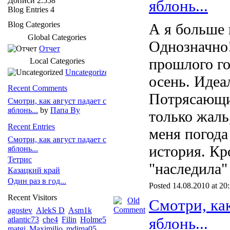
Дописи
2.558
яблонь...
Blog Entries
4
Blog Categories
А я больше
Global Categories
Однозначно!
Отчет
прошлого го
Local Categories
Uncategorized
осень. Идеа
Recent Comments
Потрясающи
Смотри, как август падает с
яблонь...
by
Папа Ву
только жаль
Recent Entries
меня погода 
Смотри, как август падает с
история. Кр
яблонь...
Тетрис
"наследила
Казацкий край
Один раз в год...
Posted 14.08.2010 at 20
Recent Visitors
Смотри, как
agostev
AlekS D
Asm1k
яблонь...
atlantic73
che4
Filin
Holme5
matgi
Maximilio
mdima05