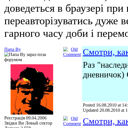
доведеться в браузері при
переавторізуватись дуже ве
гарного часу доби і перем
Папа Ву
Смотри, как
Раз "наслед
дневничок) 
Posted 16.08.2010 at 14
Updated 20.08.2010 at 1
Реєстрація
09.04.2006
Смотри, как
Звідки Ви
Левый сектор