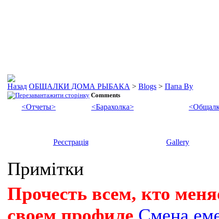
ОБЩАЛКИ ДОМА РЫБАКА
>
Blogs
>
Папа Ву
Comments
<Отчеты>
<Барахолка>
<Общалк
Реєстрація
Gallery
Примітки
Прочесть всем, кто меня
своем профиле
Смена ем