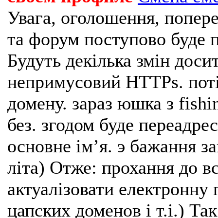
Увага, оголошення, попере
та форум поступово буде п
Будуть декілька змін доси
непримусовий HTTPs. поті
домену. зараз юшка з fishi
без. згодом буде переадрес
основне імʼя. э бажання з
літа) Отже: прохання до в
актуалізовати електронну 
цапских доменов і т.і.) Та