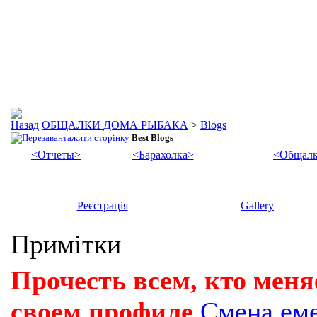
ОБЩАЛКИ ДОМА РЫБАКА
>
Blogs
Best Blogs
<Отчеты>
<Барахолка>
<Общалк
Реєстрація
Gallery
Примітки
Прочесть всем, кто меня
своем профиле
Смена ем