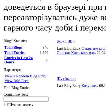
доведеться в браузері при
переавторізуватись дуже ве
гарного часу доби і перем
Blogs' Statistics
Жека 007
Total Blogs
346
Last Blog Entry
Открытие карп
Total Entries
1.629
Ошитки Киевского вдх
, 22.04
Entries in Last 24
0
Hours
Параметри
View a Random Blog Entry
Футболер
View RSS Feed
Last Blog Entry
Котушки.
, 09.
Find Blog Entries
Containing Text:
Шукати лише у