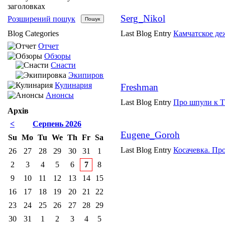
заголовках
Serg_Nikol
Розширений пошук
Blog Categories
Last Blog Entry
Камчатское де
Отчет
Обзоры
Снасти
Экипировка
Кулинария
Freshman
Анонсы
Last Blog Entry
Про шпули к 
Архів
<
Серпень 2026
Eugene_Goroh
Su
Mo
Tu
We
Th
Fr
Sa
Last Blog Entry
Косачевка. Про
26
27
28
29
30
31
1
2
3
4
5
6
7
8
9
10
11
12
13
14
15
16
17
18
19
20
21
22
23
24
25
26
27
28
29
30
31
1
2
3
4
5