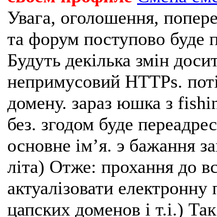
Увага, оголошення, попере
та форум поступово буде п
Будуть декілька змін доси
непримусовий HTTPs. поті
домену. зараз юшка з fishi
без. згодом буде переадрес
основне імʼя. э бажання з
літа) Отже: прохання до в
актуалізовати електронну 
цапских доменов і т.і.) Та