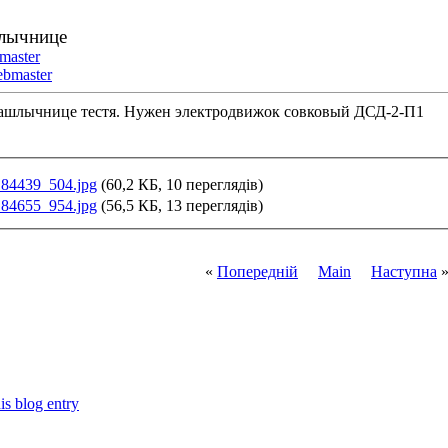
лычнице
master
bmaster
шашлычнице тестя. Нужен электродвижок совковый ДСД-2-П1
84439_504.jpg
(60,2 КБ, 10 переглядів)
84655_954.jpg
(56,5 КБ, 13 переглядів)
«
Попередній
Main
Наступна
is blog entry