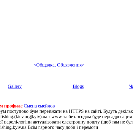
<Общалка, Объявления>
Gallery
Blogs
Ч
ем профиле
Смена емейлов
рум поступово буде переїзжати на HTTPS на сайті. Будуть декіль
shing.(kiev|org|kyiv).ua з www та без. згодом буде переадресация н
 паролі-логіни актуалізовати електронну пошту (щоб там не було 
ishing.kyiv.ua Всім гарного часу доби і перемоги