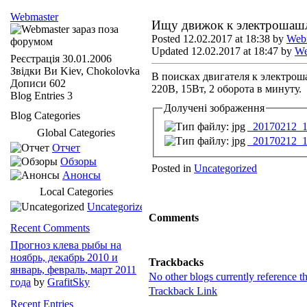
Webmaster
Ищу движок к электрошаш
Posted 12.02.2017 at 18:38 by
Web
Updated 12.02.2017 at 18:47 by
We
Реєстрація
30.01.2006
Звідки Ви
Kiev, Chokolovka
В поисках двигателя к электро
Дописи
602
220В, 15Вт, 2 оборота в минуту.
Blog Entries
3
Долучені зображення
Blog Categories
_20170212_1
Global Categories
_20170212_1
Отчет
Обзоры
Posted in
Uncategorized
Анонсы
Local Categories
Uncategorized
Comments
Recent Comments
Прогноз клева рыбы на
ноябрь, декабрь 2010 и
Trackbacks
январь, февраль, март 2011
No other blogs currently reference th
года
by
GrafitSky
Trackback Link
Recent Entries