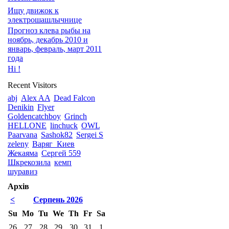
Ищу движок к
электрошашлычнице
Прогноз клева рыбы на
ноябрь, декабрь 2010 и
январь, февраль, март 2011
года
Hi !
Recent Visitors
abj
Alex AA
Dead Falcon
Denikin
Flyer
Goldencatchboy
Grinch
HELLONE
linchuck
OWL
Paarvana
Sashok82
Sergei S
zeleny
Варяг_Киев
Жекаяма
Сергей 559
Шкрекозила
кемп
шуравиз
Архів
<
Серпень 2026
Su
Mo
Tu
We
Th
Fr
Sa
26
27
28
29
30
31
1