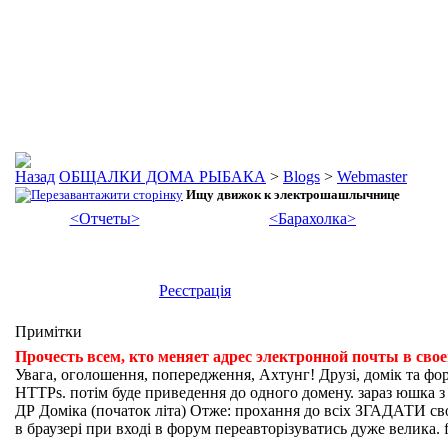
ОБЩАЛКИ ДОМА РЫБАКА
>
Blogs
>
Webmaster
Ищу движок к электрошашлычнице
<Отчеты>
<Барахолка>
Реєстрація
Примітки
Прочесть всем, кто меняет адрес электронной почты в сво
Увага, оголошення, попередження, Ахтунг! Друзі, домік та фо
HTTPs. потім буде приведення до одного домену. зараз юшка з fi
ДР Доміка (початок літа) Отже: прохання до всіх ЗГАДАТИ свої
в браузері при вході в форум переавторізуватись дуже велика. f