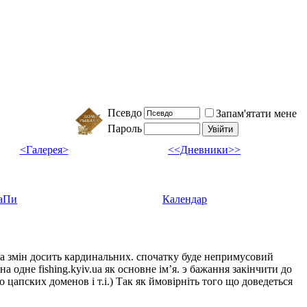
Псевдо
Запам'ятати мене
Пароль
<Галерея>
<<Дневники>>
аПи
Календар
ка змін досить кардинальних. спочатку буде непримусовий
а одне fishing.kyiv.ua як основне імʼя. э бажання закінчити до
цапских доменов і т.і.) Так як ймовірніть того що доведеться