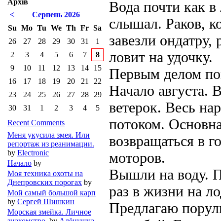
Архів
Вода почти как в
<
Серпень 2026
слышал. Раков, к
Su
Mo
Tu
We
Th
Fr
Sa
завезли ондатру,
26
27
28
29
30
31
1
ловит на удочку.
2
3
4
5
6
7
8
9
10
11
12
13
14
15
Первым делом по
16
17
18
19
20
21
22
Начало августа. 
23
24
25
26
27
28
29
ветерок. Весь на
30
31
1
2
3
4
5
потоком. Основн
Recent Comments
Меня укусила змея. Или
возвращаться в г
репортаж из реанимации.
by
Electronic
моторов.
Начало
by
Вышли на воду. П
Моя техника охоты на
Днепровских порогах
by
раз в жизни на л
Мой самый большой карп
by
Сергей Шишкин
Предлагаю порули
Морская змейка. Личное
знакомство.
by
Алёнушка