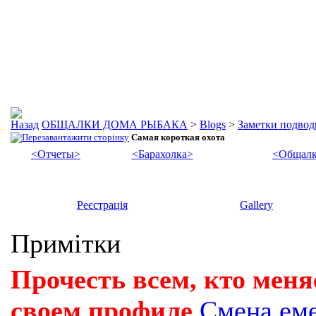
ОБЩАЛКИ ДОМА РЫБАКА
>
Blogs
>
Заметки подвод
Самая короткая охота
<Отчеты>
<Барахолка>
<Общалк
Реєстрація
Gallery
Примітки
Прочесть всем, кто меня
своем профиле
Смена ем