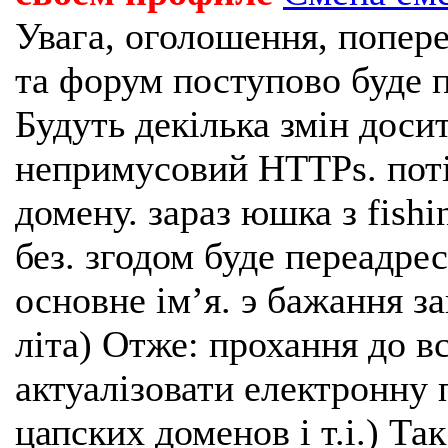
Увага, оголошення, попере
та форум поступово буде п
Будуть декілька змін доси
непримусовий HTTPs. поті
домену. зараз юшка з fishi
без. згодом буде переадрес
основне імʼя. э бажання з
літа) Отже: прохання до в
актуалізовати електронну 
цапских доменов і т.і.) Та