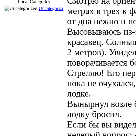
Смотрю на ориен
Local Categories
Uncategorized
метрах в трех к 
от дна нежно и п
Высовываюсь из-з
красавец. Солныш
2 метров). Увиде
поворачивается б
Стреляю! Его пер
пока не очухался
лодке.
Вынырнул возле б
лодку бросил.
Если бы вы виде
нелепый вопрос: 