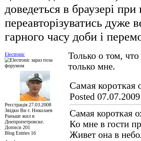
доведеться в браузері при
переавторізуватись дуже ве
гарного часу доби і перем
Только о том, что
Electronic
только мне.
Самая короткая 
Posted 07.07.2009
Реєстрація
27.03.2008
Звідки Ви
г. Николаев
Самая короткая о
Раньше жил в
Ко мне в гости п
Днепропетровске.
Дописи
201
Живет она в небо
Blog Entries
16