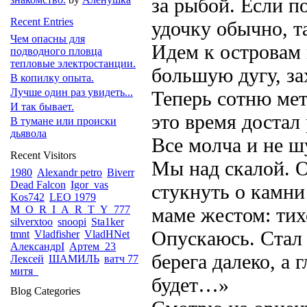
за рыбой. Если п
Recent Entries
удочку обычно, т
Чем опасны для
Идем к островам
подводного пловца
тепловые электростанции.
большую дугу, за
В копилку опыта.
Лучше один раз увидеть...
Теперь сотню мет
И так бывает.
это время достал 
В тумане или происки
дьявола
Все молча и не ш
Recent Visitors
Мы над скалой. 
1980
Alexandr petro
Biverr
Dead Falcon
Igor_vas
стукнуть о камн
Kos742
LEO 1979
M_O_R_I_A_R_T_Y_777
маме жестом: тих
silverxtoo
snoopi
Sta1ker
Опускаюсь. Стал 
tmnt
Vladfisher
VladHNet
АлександрI
Артем_23
берега далеко, а 
Лексей
ШАМИЛЬ
ватч 77
митя_
будет…»
Blog Categories