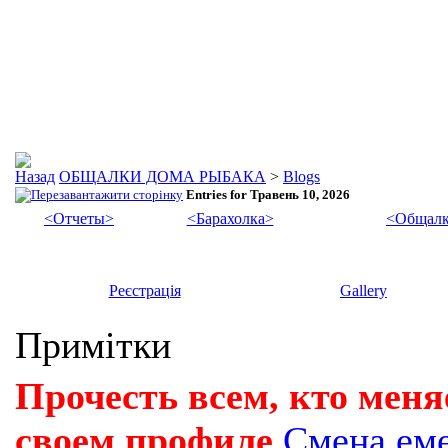
ОБЩАЛКИ ДОМА РЫБАКА
>
Blogs
Entries for Травень 10, 2026
<Отчеты>
<Барахолка>
<Общалк
Реєстрація
Gallery
Примітки
Прочесть всем, кто меня
своем профиле
Смена ем