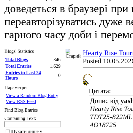
доведеться в браузері при
переавторізуватись дуже ве
гарного часу доби і перем
Blogs' Statistics
Hearty Rise Tou
Total Blogs
346
Posted 10.05.2026
Total Entries
1.629
Entries in Last 24
0
Hours
Параметри
Цитата:
View a Random Blog Entry
Допис від
yas
View RSS Feed
Hearty Rise To
Find Blog Entries
TDT25-822ML 2
Containing Text:
4O18725
Шукати лише у