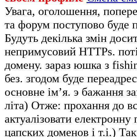
Увага, оголошення, попере
та форум поступово буде п
Будуть декілька змін доси
непримусовий HTTPs. поті
домену. зараз юшка з fishi
без. згодом буде переадрес
основне імʼя. э бажання з
літа) Отже: прохання до в
актуалізовати електронну 
цапских доменов і т.і.) Та