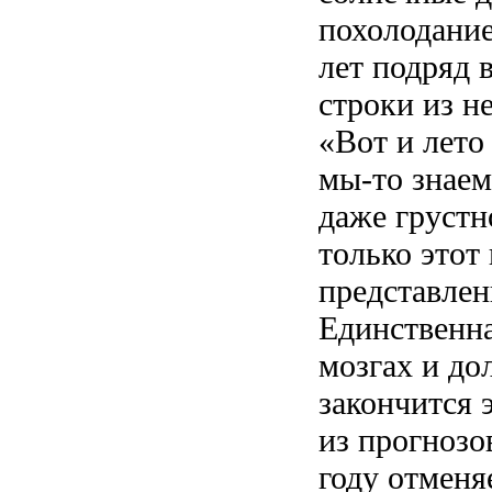
похолодание
лет подряд 
строки из н
«Вот и лет
мы-то знаем
даже грустн
только этот
представлени
Единственна
мозгах и до
закончится э
из прогнозо
году отменя