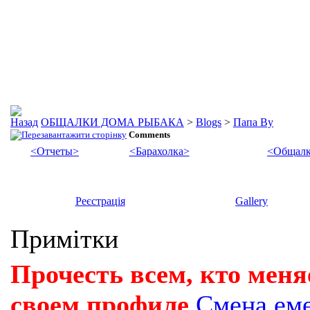
ОБЩАЛКИ ДОМА РЫБАКА
>
Blogs
>
Папа Ву
Comments
<Отчеты>
<Барахолка>
<Общалк
Реєстрація
Gallery
Примітки
Прочесть всем, кто меня
своем профиле
Смена ем