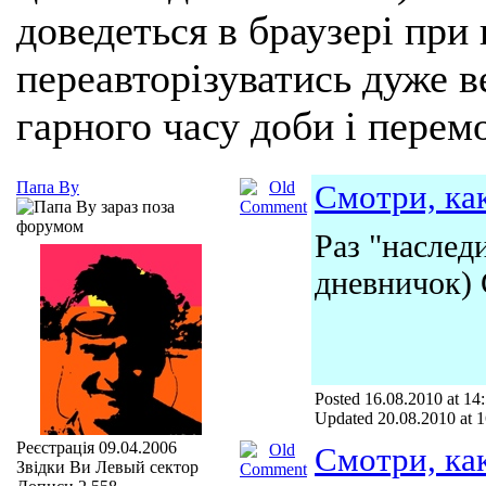
доведеться в браузері при
переавторізуватись дуже ве
гарного часу доби і перем
Папа Ву
Смотри, как
Раз "наслед
дневничок) 
Posted 16.08.2010 at 14
Updated 20.08.2010 at 1
Реєстрація
09.04.2006
Смотри, как
Звідки Ви
Левый сектор