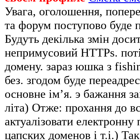
Увага, оголошення, попере
та форум поступово буде п
Будуть декілька змін доси
непримусовий HTTPs. поті
домену. зараз юшка з fishi
без. згодом буде переадрес
основне імʼя. э бажання з
літа) Отже: прохання до в
актуалізовати електронну 
цапских доменов і т.і.) Та