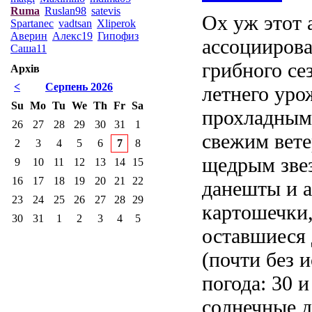
Ruma
Ruslan98
satevis
Ох уж этот
Spartanec
vadtsan
Xliperok
Аверин
Алекс19
Гипофиз
ассоциирова
Саша11
грибного се
Архів
<
Серпень 2026
летнего уро
Su
Mo
Tu
We
Th
Fr
Sa
прохладными
26
27
28
29
30
31
1
свежим вете
2
3
4
5
6
7
8
щедрым зве
9
10
11
12
13
14
15
16
17
18
19
20
21
22
данешты и а
23
24
25
26
27
28
29
картошечки,
30
31
1
2
3
4
5
оставшиеся 
(почти без 
погода: 30 и
солнечные д