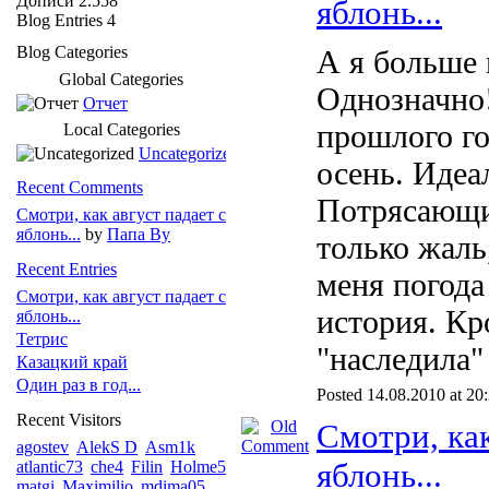
Дописи
2.558
яблонь...
Blog Entries
4
Blog Categories
А я больше
Global Categories
Однозначно!
Отчет
прошлого го
Local Categories
Uncategorized
осень. Идеа
Recent Comments
Потрясающи
Смотри, как август падает с
яблонь...
by
Папа Ву
только жаль
Recent Entries
меня погода 
Смотри, как август падает с
история. Кр
яблонь...
Тетрис
"наследила
Казацкий край
Один раз в год...
Posted 14.08.2010 at 20
Recent Visitors
Смотри, как
agostev
AlekS D
Asm1k
яблонь...
atlantic73
che4
Filin
Holme5
matgi
Maximilio
mdima05