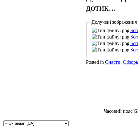
дотик...
Долучені зображення
Scr
Scr
Scr
Scr
Posted in
Снасти
,
Обзор
Часовий пояс G