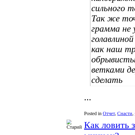
сильного т
Так же точ
грамма не 
голавлиной
как наш т
обрывисты
ветками де
сделать
...
Posted in
Отчет
,
Снасти
,
Как ловить 