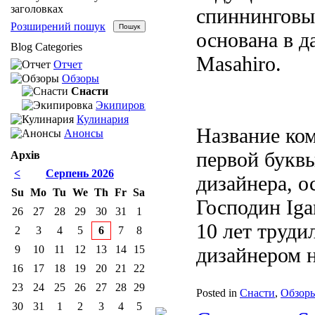
заголовках
спиннинговы
Розширений пошук
основана в д
Blog Categories
Masahiro.
Отчет
Обзоры
Снасти
Экипировка
Кулинария
Название ком
Анонсы
первой букв
Архів
<
Серпень 2026
дизайнера, о
Su
Mo
Tu
We
Th
Fr
Sa
Господин Iga
26
27
28
29
30
31
1
10 лет труд
2
3
4
5
6
7
8
9
10
11
12
13
14
15
дизайнером н
16
17
18
19
20
21
22
23
24
25
26
27
28
29
Posted in
Снасти
,
Обзор
30
31
1
2
3
4
5