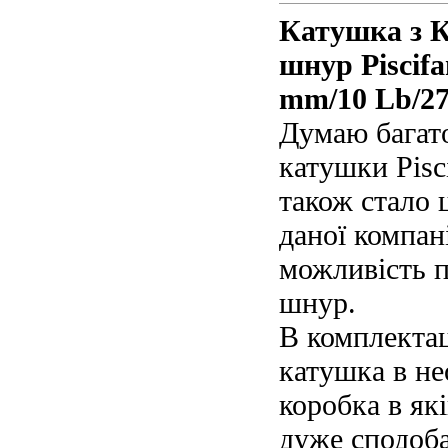
Катушка з К
шнур Piscif
mm/10 Lb/27
Думаю багато
катушки Pisc
також стало 
даної компан
можливість п
шнур.
В комплектац
катушка в не
коробка в як
дуже сподоба