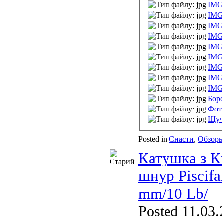
IMG
IMG
IMG
IMG
IMG
IMG
IMG
IMG
IMG
Бор
Фот
Щуч
Posted in
Снасти
,
Обзор
Катушка з К
шнур Piscif
mm/10 Lb/
Posted 11.03.