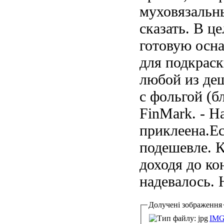
муховязальны
сказать. В ц
готовую осна
для подкраск
любой из деш
с фольгой (б
FinMark. - Н
приклеена.Ес
подешевле. К
доходя до ко
надевалось. 
Долучені зображення
IMG