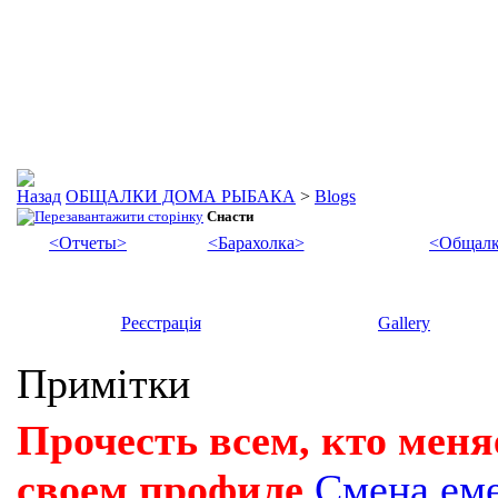
ОБЩАЛКИ ДОМА РЫБАКА
>
Blogs
Снасти
<Отчеты>
<Барахолка>
<Общалк
Реєстрація
Gallery
Примітки
Прочесть всем, кто меня
своем профиле
Смена ем