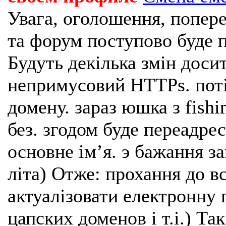
Увага, оголошення, попере
та форум поступово буде п
Будуть декілька змін доси
непримусовий HTTPs. поті
домену. зараз юшка з fishi
без. згодом буде переадрес
основне імʼя. э бажання з
літа) Отже: прохання до в
актуалізовати електронну 
цапских доменов і т.і.) Та