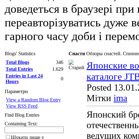
доведеться в браузері при
переавторізуватись дуже ве
гарного часу доби і перем
Blogs' Statistics
Снасти
Обзоры снастей. Спинин
Total Blogs
346
Японские во
Total Entries
1.629
каталоге JT
Entries in Last 24
0
Hours
Posted 13.01.
Параметри
Мітки
ima
View a Random Blog Entry
View RSS Feed
Японский бр
Find Blog Entries
отечественны
Containing Text:
ведущих ком
Шукати лише у