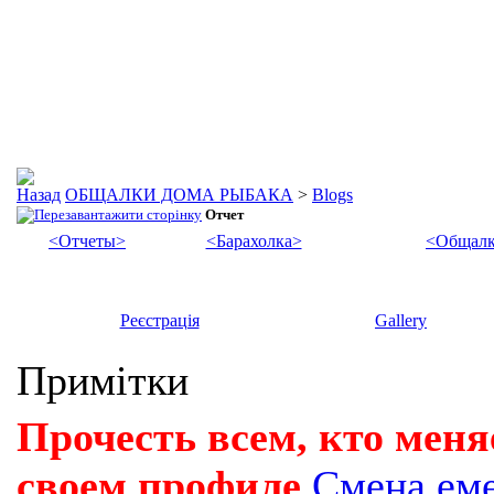
ОБЩАЛКИ ДОМА РЫБАКА
>
Blogs
Отчет
<Отчеты>
<Барахолка>
<Общалк
Реєстрація
Gallery
Примітки
Прочесть всем, кто меня
своем профиле
Смена ем