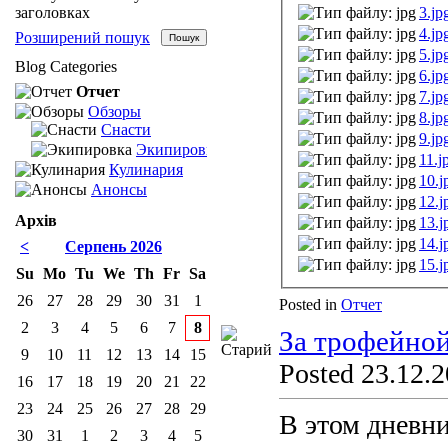
3.jp
заголовках
4.jp
Розширений пошук
5.jp
Blog Categories
6.jp
Отчет
7.jp
Обзоры
8.jp
Снасти
9.jp
Экипировка
11.j
Кулинария
10.j
Анонсы
12.j
Архів
13.j
14.j
<
Серпень 2026
15.j
Su
Mo
Tu
We
Th
Fr
Sa
26
27
28
29
30
31
1
Posted in
Отчет
2
3
4
5
6
7
8
За трофейной
9
10
11
12
13
14
15
Posted 23.12.2
16
17
18
19
20
21
22
23
24
25
26
27
28
29
В этом дневни
30
31
1
2
3
4
5