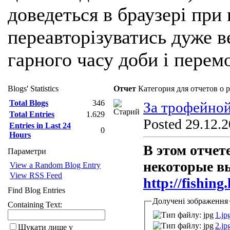
доведеться в браузері при
переавторізуватись дуже ве
гарного часу доби і перем
Blogs' Statistics
Отчет
Категория для отчетов о р
Total Blogs
346
За трофейной
Total Entries
1.629
Posted 29.12.2
Entries in Last 24
0
Hours
В этом отчет
Параметри
некоторые в
View a Random Blog Entry
View RSS Feed
http://fishin
Find Blog Entries
Долучені зображення
Containing Text:
1.jp
2.jp
Шукати лише у