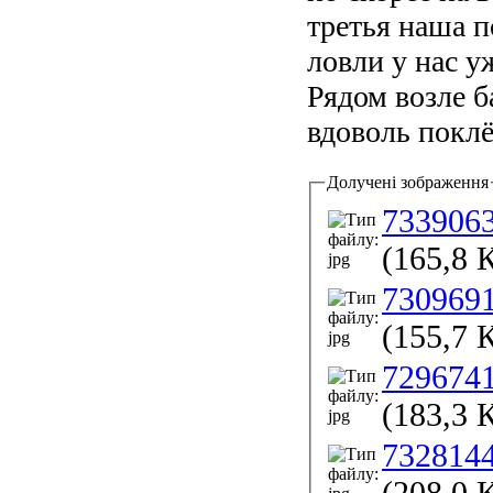
третья наша п
ловли у нас у
Рядом возле б
вдоволь поклё
Долучені зображення
733906
(165,8 
730969
(155,7 
729674
(183,3 
732814
(208,0 