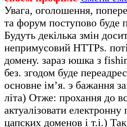
Увага, оголошення, попере
та форум поступово буде п
Будуть декілька змін доси
непримусовий HTTPs. поті
домену. зараз юшка з fishi
без. згодом буде переадрес
основне імʼя. э бажання з
літа) Отже: прохання до в
актуалізовати електронну 
цапских доменов і т.і.) Та