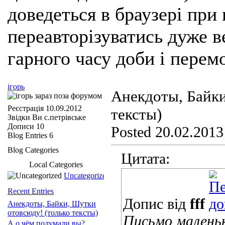
доведеться в браузері при
переавторізуватись дуже ве
гарного часу доби і перем
ігорь
Анекдоты, Байки
Реєстрація
10.09.2012
тексты)
Звідки Ви
с.петрівське
Дописи
10
Posted 20.02.2013
Blog Entries
6
Blog Categories
Цитата:
Local Categories
Uncategorized
Recent Entries
Допис від
fff
Анекдоты, Байки, Шутки
отовсюду! (только тексты)
Письмо маленьк
А о чём подумали вы?