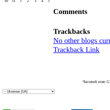
30
31
1
2
3
4
5
Comments
Trackbacks
No other blogs curr
Trackback Link
Часовий пояс G