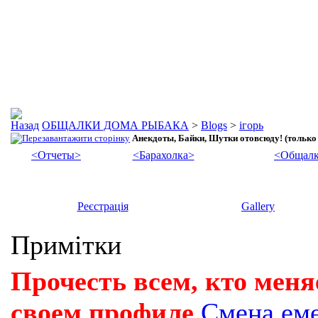
ОБЩАЛКИ ДОМА РЫБАКА
>
Blogs
>
ігорь
Анекдоты, Байки, Шутки отовсюду! (только
<Отчеты>
<Барахолка>
<Общалк
Реєстрація
Gallery
Примітки
Прочесть всем, кто меня
своем профиле
Смена ем