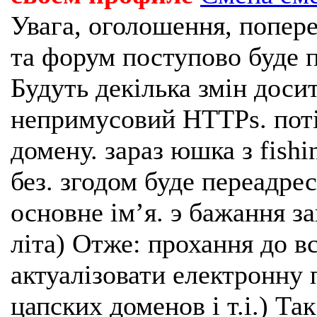
Увага, оголошення, попере
та форум поступово буде п
Будуть декілька змін доси
непримусовий HTTPs. поті
домену. зараз юшка з fishi
без. згодом буде переадрес
основне імʼя. э бажання з
літа) Отже: прохання до в
актуалізовати електронну 
цапских доменов і т.і.) Та