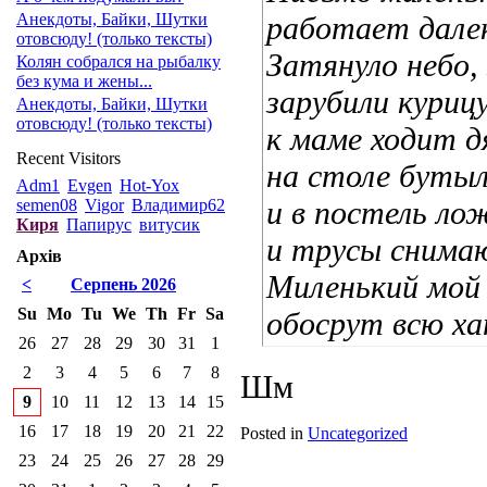
Анекдоты, Байки, Шутки
работает дале
отовсюду! (только тексты)
Затянуло небо,
Колян собрался на рыбалку
без кума и жены...
зарубили куриц
Анекдоты, Байки, Шутки
отовсюду! (только тексты)
к маме ходит д
Recent Visitors
на столе бутыл
Adm1
Evgen
Hot-Yox
и в постель ло
semen08
Vigor
Владимир62
Киря
Папирус
витусик
и трусы снима
Архів
Миленький мой 
<
Серпень 2026
Su
Mo
Tu
We
Th
Fr
Sa
обосрут всю ха
26
27
28
29
30
31
1
2
3
4
5
6
7
8
Шм
9
10
11
12
13
14
15
16
17
18
19
20
21
22
Posted in
Uncategorized
23
24
25
26
27
28
29