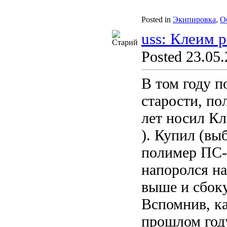
Posted in
Экипировка
,
О
uss: Клеим 
Posted 23.05.
В том году п
старости, по
лет носил Кл
). Купил (вы
полимер ПС-1
напоролся н
выше и сбоку 
Вспомнив, ка
прошлом год