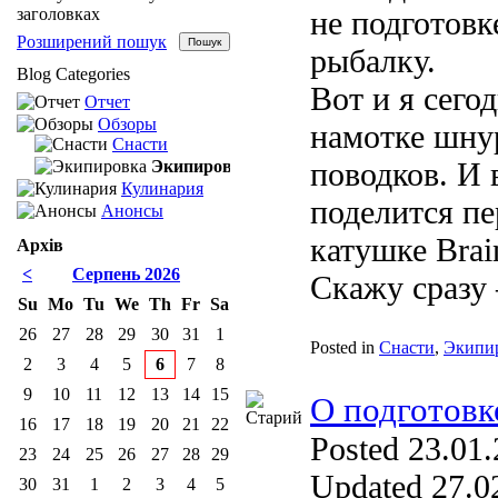
заголовках
не подготовк
Розширений пошук
рыбалку.
Blog Categories
Вот и я сего
Отчет
Обзоры
намотке шну
Снасти
поводков. И в
Экипировка
Кулинария
поделится п
Анонсы
катушке Brai
Архів
<
Серпень 2026
Скажу сразу –
Su
Mo
Tu
We
Th
Fr
Sa
26
27
28
29
30
31
1
Posted in
Снасти
,
Экипи
2
3
4
5
6
7
8
9
10
11
12
13
14
15
О подготовк
16
17
18
19
20
21
22
Posted 23.01.
23
24
25
26
27
28
29
Updated 27.02
30
31
1
2
3
4
5