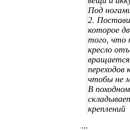
вещи и акк
Под ногами
2. Постави
которое дв
того, что 
кресло отъ
вращается 
переходов 
чтобы не м
В походно
складывает
креплений
...