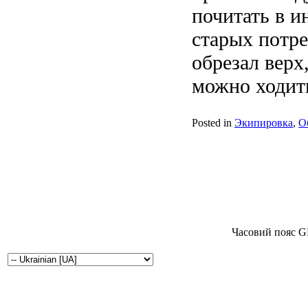
почитать в ин
старых потр
обрезал верх,
можно ходить
Posted in
Экипировка
,
О
Часовий пояс G