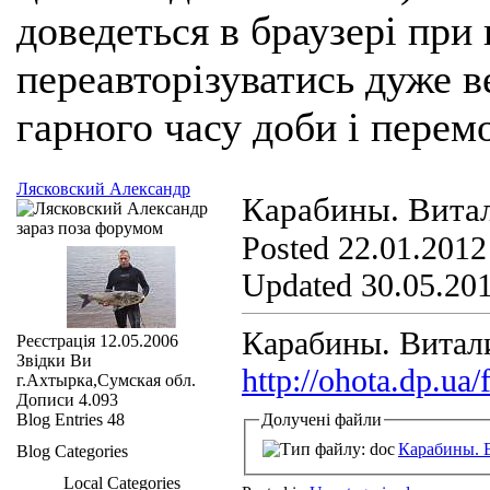
доведеться в браузері при
переавторізуватись дуже ве
гарного часу доби і перем
Лясковский Александр
Карабины. Вита
Posted 22.01.2012
Updated 30.05.201
Карабины. Витал
Реєстрація
12.05.2006
Звідки Ви
http://ohota.dp.
г.Ахтырка,Сумская обл.
Дописи
4.093
Blog Entries
48
Долучені файли
Карабины. 
Blog Categories
Local Categories