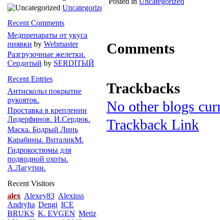
Posted in
Uncategorized
Uncategorized
Recent Comments
Медпрепараты от укуса
пиявки
by
Webmaster
Comments
Разгрузочные желетки.
Сердитый
by
SERDIТЫЙ
Recent Entries
Trackbacks
Антискольз покрытие
рукояток.
No other blogs curr
Проставка в креплении
Лидерфинов. И.Сердюк.
Trackback Link
Маска. Бодрый Линь
Карабины. ВиталикМ.
Гидрокостюмы для
подводной охоты.
А.Лагутин.
Recent Visitors
alex
Alexey83
Alexisss
Andryha
Dengi
ICE
BRUKS
K. EVGEN
Metiz