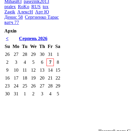
Mihasi83
paseznik2013
pralex
RoKo
RUS
tox
Zagik
АлексН
Арт Ю
Денис 58
Сергиенко Тарас
ватч 77
Архів
<
Серпень 2026
Su
Mo
Tu
We
Th
Fr
Sa
26
27
28
29
30
31
1
2
3
4
5
6
7
8
9
10
11
12
13
14
15
16
17
18
19
20
21
22
23
24
25
26
27
28
29
30
31
1
2
3
4
5