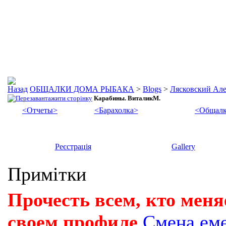
ОБЩАЛКИ ДОМА РЫБАКА
>
Blogs
>
Лясковский Ал
Карабины. ВиталикМ.
<Отчеты>
<Барахолка>
<Общалк
Реєстрація
Gallery
Примітки
Прочесть всем, кто меня
своем профиле
Смена ем