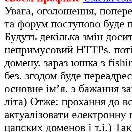
Увага, оголошення, попере
та форум поступово буде п
Будуть декілька змін доси
непримусовий HTTPs. поті
домену. зараз юшка з fishi
без. згодом буде переадрес
основне імʼя. э бажання з
літа) Отже: прохання до в
актуалізовати електронну 
цапских доменов і т.і.) Та