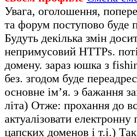
Увага, оголошення, попере
та форум поступово буде п
Будуть декілька змін доси
непримусовий HTTPs. поті
домену. зараз юшка з fishi
без. згодом буде переадрес
основне імʼя. э бажання з
літа) Отже: прохання до в
актуалізовати електронну 
цапских доменов і т.і.) Та