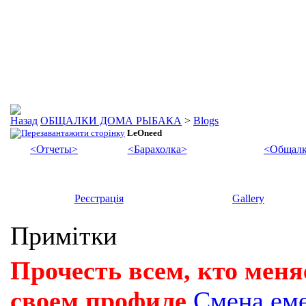
ОБЩАЛКИ ДОМА РЫБАКА
>
Blogs
LeOneed
<Отчеты>
<Барахолка>
<Общалк
Реєстрація
Gallery
Примітки
Прочесть всем, кто меня
своем профиле
Смена ем