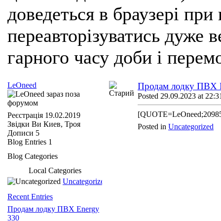
доведеться в браузері при
переавторізуватись дуже ве
гарного часу доби і перем
LeOneed
Продам лодку ПВХ 
Posted 29.09.2023 at 22:3
[QUOTE=LeOneed;209859
Реєстрація
19.02.2019
Звідки Ви
Киев, Троя
Posted in
Uncategorized
Дописи
5
Blog Entries
1
Blog Categories
Local Categories
Uncategorized
Recent Entries
Продам лодку ПВХ Energy
330