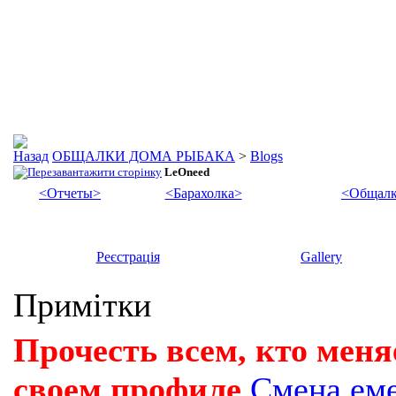
ОБЩАЛКИ ДОМА РЫБАКА
>
Blogs
LeOneed
<Отчеты>
<Барахолка>
<Общалк
Реєстрація
Gallery
Примітки
Прочесть всем, кто меня
своем профиле
Смена ем