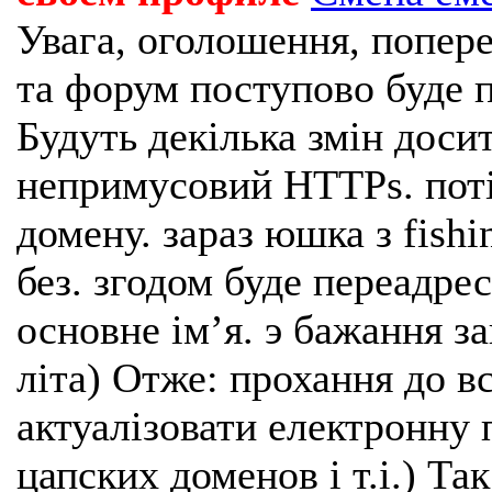
Увага, оголошення, попере
та форум поступово буде п
Будуть декілька змін доси
непримусовий HTTPs. поті
домену. зараз юшка з fishi
без. згодом буде переадрес
основне імʼя. э бажання з
літа) Отже: прохання до в
актуалізовати електронну 
цапских доменов і т.і.) Та