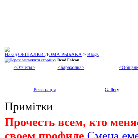
ОБЩАЛКИ ДОМА РЫБАКА
>
Blogs
Dead Falcon
<Отчеты>
<Барахолка>
<Общалк
Реєстрація
Gallery
Примітки
Прочесть всем, кто меня
своем профиле
Смена ем