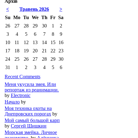
Архів
<
Травень 2026
>
Su
Mo
Tu
We
Th
Fr
Sa
26
27
28
29
30
1
2
3
4
5
6
7
8
9
10
11
12
13
14
15
16
17
18
19
20
21
22
23
24
25
26
27
28
29
30
31
1
2
3
4
5
6
Recent Comments
Меня укусила змея. Или
репортаж из реанимации.
by
Electronic
Начало
by
Моя техника охоты на
Днепровских порогах
by
Мой самый большой карп
by
Сергей Шишкин
Морская змейка. Личное
знакомство.
by
Алёнушка