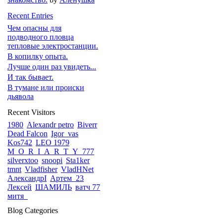
Recent Entries
Чем опасны для
подводного пловца
тепловые электростанции.
В копилку опыта.
Лучше один раз увидеть...
И так бывает.
В тумане или происки
дьявола
Recent Visitors
1980
Alexandr petro
Biverr
Dead Falcon
Igor_vas
Kos742
LEO 1979
M_O_R_I_A_R_T_Y_777
silverxtoo
snoopi
Sta1ker
tmnt
Vladfisher
VladHNet
АлександрI
Артем_23
Лексей
ШАМИЛЬ
ватч 77
митя_
Blog Categories