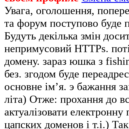
Увага, оголошення, попере
та форум поступово буде п
Будуть декілька змін доси
непримусовий HTTPs. поті
домену. зараз юшка з fishi
без. згодом буде переадрес
основне імʼя. э бажання з
літа) Отже: прохання до в
актуалізовати електронну 
цапских доменов і т.і.) Та