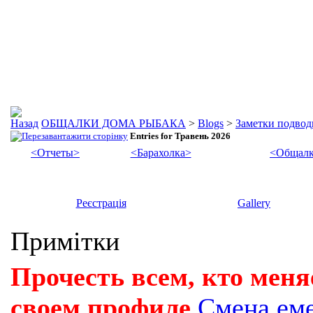
ОБЩАЛКИ ДОМА РЫБАКА
>
Blogs
>
Заметки подвод
Entries for Травень 2026
<Отчеты>
<Барахолка>
<Общалк
Реєстрація
Gallery
Примітки
Прочесть всем, кто меня
своем профиле
Смена ем