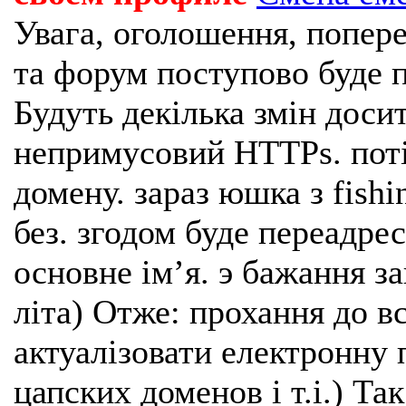
Увага, оголошення, попере
та форум поступово буде п
Будуть декілька змін доси
непримусовий HTTPs. поті
домену. зараз юшка з fishi
без. згодом буде переадрес
основне імʼя. э бажання з
літа) Отже: прохання до в
актуалізовати електронну 
цапских доменов і т.і.) Та