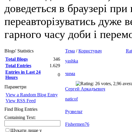
доведеться в браузері при
переавторізуватись дуже ве
гарного часу доби і перем
Blogs' Statistics
Тема
/
Користувач
Rat
Total Blogs
346
yashka
Total Entries
1.629
Entries in Last 24
чима
0
Hours
Параметри
Сергей Аркадъевич
View a Random Blog Entry
naticof
View RSS Feed
Find Blog Entries
Рузвельт
Containing Text:
Fishermen76
Шукати лише у