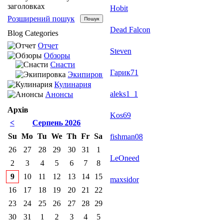
заголовках
Hobit
Розширений пошук
Dead Falcon
Blog Categories
Отчет
Steven
Обзоры
Снасти
Гарик71
Экипировка
Кулинария
aleks1_1
Анонсы
Архів
Kos69
<
Серпень 2026
Su
Mo
Tu
We
Th
Fr
Sa
fishman08
26
27
28
29
30
31
1
LeOneed
2
3
4
5
6
7
8
9
10
11
12
13
14
15
maxsidor
16
17
18
19
20
21
22
23
24
25
26
27
28
29
30
31
1
2
3
4
5