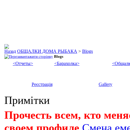
ОБЩАЛКИ ДОМА РЫБАКА
>
Blogs
Blogs
<Отчеты>
<Барахолка>
<Общалк
Реєстрація
Gallery
Примітки
Прочесть всем, кто меня
своем профиле
Смена ем