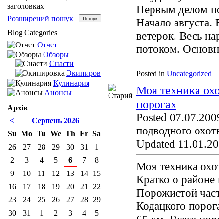
заголовках
Первым делом по
Розширений пошук
Начало августа. 
Blog Categories
ветерок. Весь н
Отчет
потоком. Основн
Обзоры
Снасти
Экипировка
Posted in
Uncategorized
Кулинария
Моя техника ох
Анонсы
порогах
Архів
Posted 07.07.2009
<
Серпень 2026
подводного охот
Su
Mo
Tu
We
Th
Fr
Sa
Updated 11.01.20
26
27
28
29
30
31
1
2
3
4
5
6
7
8
Моя техника охо
9
10
11
12
13
14
15
Кратко о районе
16
17
18
19
20
21
22
Порожистой част
23
24
25
26
27
28
29
Кодацкого порога
30
31
1
2
3
4
5