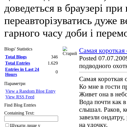
доведеться в браузері при
переавторізуватись дуже ве
гарного часу доби і перем
Blogs' Statistics
Самая короткая 
Total Blogs
346
Posted 07.07.2009
Total Entries
1.629
подводного охот
Entries in Last 24
0
Hours
Самая короткая о
Параметри
Ко мне в гости п
View a Random Blog Entry
Живет она в неб
View RSS Feed
Вода почти как в
Find Blog Entries
слышал. Раков, 
Containing Text:
завезли ондатру,
на удочку.
Шукати лише у