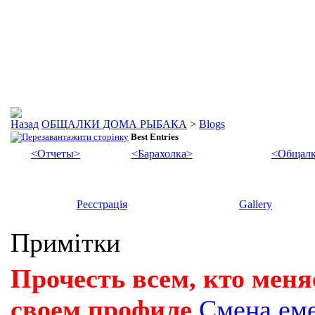
ОБЩАЛКИ ДОМА РЫБАКА
>
Blogs
Best Entries
<Отчеты>
<Барахолка>
<Общалк
Реєстрація
Gallery
Примітки
Прочесть всем, кто меня
своем профиле
Смена ем