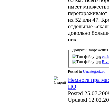
65 км. Всего пор
имеет множество
перегораживают 
их 52 или 47. Кр
отдельные «скал
довольно больши
них...
Долучені зображення
e4cb
Rive
Posted in
Uncategorized
Немнога пра мас
ПО
Posted 25.07.2009
Updated 12.02.20