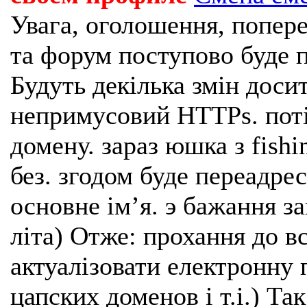
Увага, оголошення, попере
та форум поступово буде п
Будуть декілька змін доси
непримусовий HTTPs. поті
домену. зараз юшка з fishi
без. згодом буде переадрес
основне імʼя. э бажання з
літа) Отже: прохання до в
актуалізовати електронну 
цапских доменов і т.і.) Та