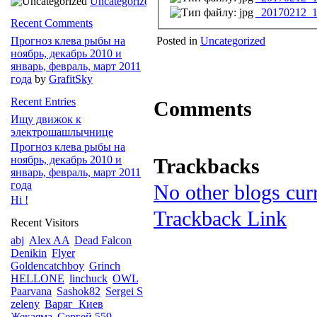
Uncategorized
_20170212_1
Recent Comments
Posted in
Uncategorized
Прогноз клева рыбы на
ноябрь, декабрь 2010 и
январь, февраль, март 2011
года
by
GrafitSky
Recent Entries
Comments
Ищу движок к
электрошашлычнице
Прогноз клева рыбы на
ноябрь, декабрь 2010 и
Trackbacks
январь, февраль, март 2011
года
No other blogs curr
Hi !
Trackback Link
Recent Visitors
abj
Alex AA
Dead Falcon
Denikin
Flyer
Goldencatchboy
Grinch
HELLONE
linchuck
OWL
Paarvana
Sashok82
Sergei S
zeleny
Варяг_Киев
Жекаяма
Сергей 559