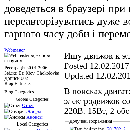
доведеться в браузері при
переавторізуватись дуже ве
гарного часу доби і перем
Webmaster
Ищу движок к э
Posted 12.02.2017
Реєстрація
30.01.2006
Звідки Ви
Kiev, Chokolovka
Updated 12.02.201
Дописи
602
Blog Entries
3
В поисках двига
Blog Categories
электродвижок с
Global Categories
Отчет
220В, 15Вт, 2 обо
Обзоры
Анонсы
Долучені зображення
Local Categories
_20170212_1