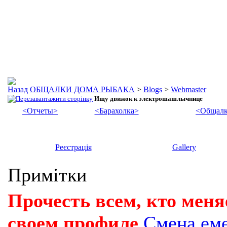
ОБЩАЛКИ ДОМА РЫБАКА
>
Blogs
>
Webmaster
Ищу движок к электрошашлычнице
<Отчеты>
<Барахолка>
<Общалк
Реєстрація
Gallery
Примітки
Прочесть всем, кто меня
своем профиле
Смена ем