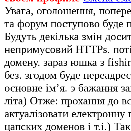
Увага, оголошення, попере
та форум поступово буде п
Будуть декілька змін доси
непримусовий HTTPs. поті
домену. зараз юшка з fishi
без. згодом буде переадрес
основне імʼя. э бажання з
літа) Отже: прохання до в
актуалізовати електронну 
цапских доменов і т.і.) Та