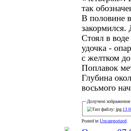
так обозначе
В половине 
закормился. 
Стоял в воде
удочка - опа
с желтком до
Поплавок мет
Глубина окол
восьмого нача
Долучені зображення
13 0
Posted in
Uncategorized