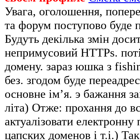
Увага, оголошення, попере
та форум поступово буде п
Будуть декілька змін доси
непримусовий HTTPs. поті
домену. зараз юшка з fishi
без. згодом буде переадрес
основне імʼя. э бажання з
літа) Отже: прохання до в
актуалізовати електронну 
цапских доменов і т.і.) Та