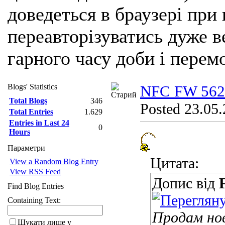
доведеться в браузері при
переавторізуватись дуже ве
гарного часу доби і перем
Blogs' Statistics
NFC FW 562-
Total Blogs
346
Posted 23.05.
Total Entries
1.629
Entries in Last 24
0
Hours
Параметри
Цитата:
View a Random Blog Entry
View RSS Feed
Допис від
Find Blog Entries
Containing Text:
Продам но
Шукати лише у