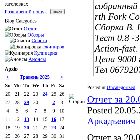
собранный 
заголовках
Розширений пошук
rth Fork C
Blog Categories
Сборка В. 
Отчет
Обзоры
Тест 0.8 -3
Снасти
Action-fast.
Экипировка
Кулинария
Цена 9000 
Анонсы
Тел 067920
Архів
<
Травень 2025
>
Su
Mo
Tu
We
Th
Fr
Sa
Posted in
Uncategorized
20
21
22
23
24
25
26
Отчет за 20.
27
28
29
30
1
2
3
Posted 20.05.
4
5
6
7
8
9
10
Аркадъевич
11
12
13
14
15
16
17
18
19
20
21
22
23
24
Отчет за 20.
25
26
27
28
29
30
31