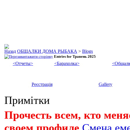
ОБЩАЛКИ ДОМА РЫБАКА
>
Blogs
Entries for Травень 2025
<Отчеты>
<Барахолка>
<Общалк
Реєстрація
Gallery
Примітки
Прочесть всем, кто меня
своем профиле
Смена ем