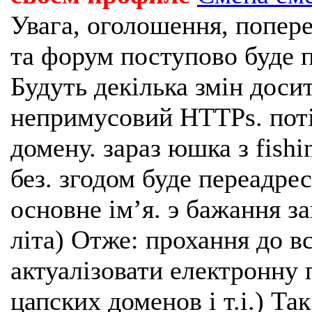
Увага, оголошення, попере
та форум поступово буде п
Будуть декілька змін доси
непримусовий HTTPs. поті
домену. зараз юшка з fishi
без. згодом буде переадрес
основне імʼя. э бажання з
літа) Отже: прохання до в
актуалізовати електронну 
цапских доменов і т.і.) Та