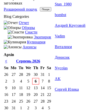
заголовках
Stan_1980
Розширений пошук
bombst
Blog Categories
Отчет
Андрей Круговой
Обзоры
Снасти
Vadim
Экипировка
Кулинария
Виталикм
Анонсы
Архів
Денисик
<
Серпень 2026
Su
Mo
Tu
We
Th
Fr
Sa
Nycolas
26
27
28
29
30
31
1
AK
2
3
4
5
6
7
8
9
10
11
12
13
14
15
Сергей Илика
16
17
18
19
20
21
22
23
24
25
26
27
28
29
30
31
1
2
3
4
5