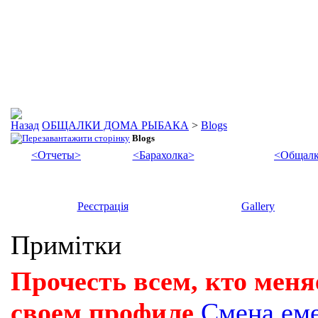
ОБЩАЛКИ ДОМА РЫБАКА
>
Blogs
Blogs
<Отчеты>
<Барахолка>
<Общалк
Реєстрація
Gallery
Примітки
Прочесть всем, кто меня
своем профиле
Смена ем