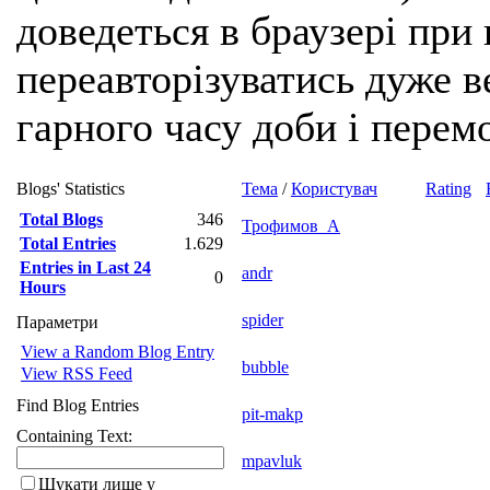
доведеться в браузері при
переавторізуватись дуже ве
гарного часу доби і перем
Blogs' Statistics
Тема
/
Користувач
Rating
Total Blogs
346
Трофимов_А
Total Entries
1.629
Entries in Last 24
andr
0
Hours
spider
Параметри
View a Random Blog Entry
bubble
View RSS Feed
Find Blog Entries
pit-makp
Containing Text:
mpavluk
Шукати лише у