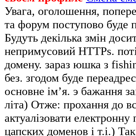
Увага, оголошення, попере
та форум поступово буде п
Будуть декілька змін доси
непримусовий HTTPs. поті
домену. зараз юшка з fishi
без. згодом буде переадрес
основне імʼя. э бажання з
літа) Отже: прохання до в
актуалізовати електронну 
цапских доменов і т.і.) Та