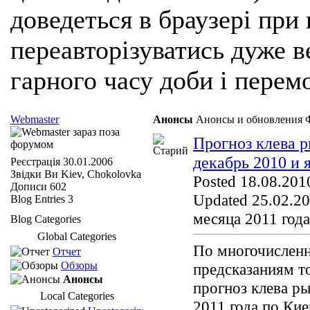
доведеться в браузері при
переавторізуватись дуже ве
гарного часу доби і перем
Webmaster
Анонсы
Анонсы и обновления 
Прогноз клева р
декабрь 2010 и 
Реєстрація
30.01.2006
Звідки Ви
Kiev, Chokolovka
Posted 18.08.2010
Дописи
602
Updated 25.02.20
Blog Entries
3
месяца 2011 года
Blog Categories
Global Categories
По многочислен
Отчет
Обзоры
предсказаниям 
Анонсы
прогноз клева ры
Local Categories
2011 года по Ки