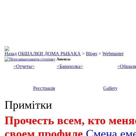
ОБЩАЛКИ ДОМА РЫБАКА
>
Blogs
>
Webmaster
Анонсы
<Отчеты>
<Барахолка>
<Общалк
Реєстрація
Gallery
Примітки
Прочесть всем, кто меня
своем профиле
Смена ем