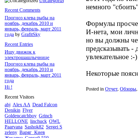
Uncategorized
немного "сбоить"
Recent Comments
Прогноз клева рыбы на
Формулы просчет
ноябрь, декабрь 2010 и
январь, февраль, март 2011
И-нета, мои личн
года
by
GrafitSky
но вы должны че
Recent Entries
предсказывать - 
Ищу движок к
увлекательное :-)
электрошашлычнице
Прогноз клева рыбы на
ноябрь, декабрь 2010 и
Некоторые поясне
январь, февраль, март 2011
года
Hi !
Posted in
Отчет
,
Обзоры
Recent Visitors
abj
Alex AA
Dead Falcon
Denikin
Flyer
Goldencatchboy
Grinch
HELLONE
linchuck
OWL
Paarvana
Sashok82
Sergei S
zeleny
Варяг_Киев
Жекаяма
Сергей 559