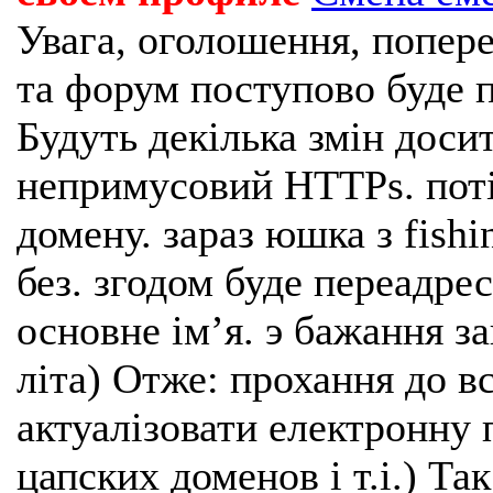
Увага, оголошення, попере
та форум поступово буде п
Будуть декілька змін доси
непримусовий HTTPs. поті
домену. зараз юшка з fishi
без. згодом буде переадрес
основне імʼя. э бажання з
літа) Отже: прохання до в
актуалізовати електронну 
цапских доменов і т.і.) Та