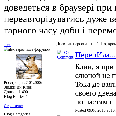
доведеться в браузері при
переавторізуватись дуже ве
гарного часу доби і перем
Дневник персональный. Но, кро
alex
ПерепИла...
Блин, я при
слюной не 
Тока де взя
Реєстрація
27.01.2006
Звідки Ви
Киев
своего двен
Дописи
1.490
Blog Entries
4
по частям с
Страничко
Posted 09.06.2013 at 10
Blog Categories