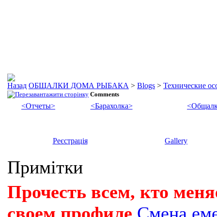
ОБЩАЛКИ ДОМА РЫБАКА
>
Blogs
>
Технические осо
Comments
<Отчеты>
<Барахолка>
<Общалк
Реєстрація
Gallery
Примітки
Прочесть всем, кто меня
своем профиле
Смена ем