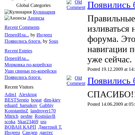
Появились 
Global Categories
Кулинария
Правильные 
Анонсы
изливаться 
Recent Comments
ПерепИла...
by
Индеец
форума. Эт
Появились блоги.
by
Sous
навигации п
Recent Entries
уже сейчас.
ПерепИла...
Морковка по-корейски
Posted 19.12.2009 at 14
Уши свиньи по-корейски
Появились блоги.
Появились 
Recent Visitors
СПАСИБО!!
Adm1
Alexkrug
BESTSergio
bogat
dim-kiev
Posted 14.06.2009 at 05
eduard_barsukov
Gabbiy
KonstantinZ
landrover170
Mitrich
peshte
RostislavB
scoka
Skar23469
uss
ВОВАН КАРП
Дмитрий Т.
Индеец
Сандер
дантес