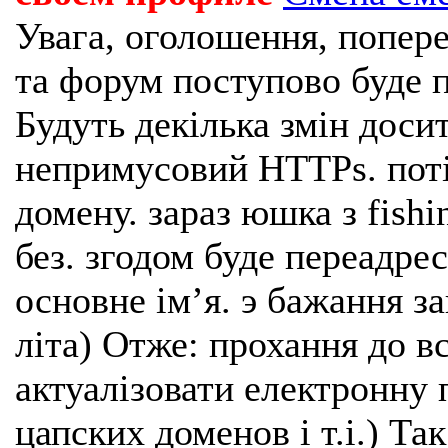
Увага, оголошення, попере
та форум поступово буде п
Будуть декілька змін доси
непримусовий HTTPs. поті
домену. зараз юшка з fishi
без. згодом буде переадрес
основне імʼя. э бажання з
літа) Отже: прохання до в
актуалізовати електронну 
цапских доменов і т.і.) Та