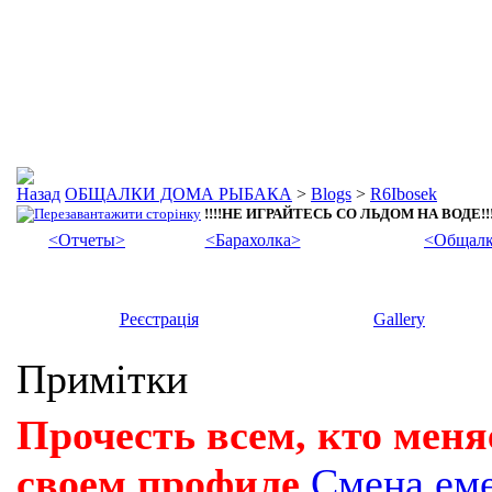
ОБЩАЛКИ ДОМА РЫБАКА
>
Blogs
>
R6Ibosek
!!!!НЕ ИГРАЙТЕСЬ СО ЛЬДОМ НА ВОДЕ!!!
<Отчеты>
<Барахолка>
<Общалк
Реєстрація
Gallery
Примітки
Прочесть всем, кто меня
своем профиле
Смена ем