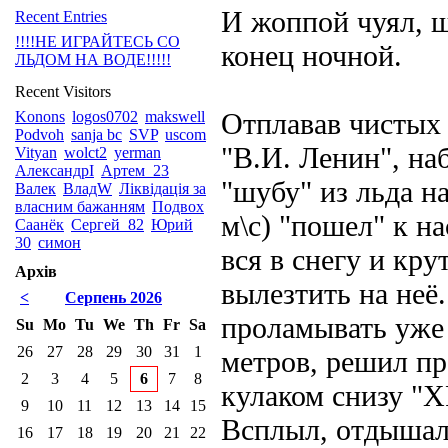
И жоппой чуял, ш
Recent Entries
!!!!НЕ ИГРАЙТЕСЬ СО
конец ночной.
ЛЬДОМ НА ВОДЕ!!!!!
Recent Visitors
Отплавав чистых 
Konons
logos0702
makswell
Podvoh
sanja bc
SVP
uscom
"В.И. Ленин", на
Vityan
wolct2
yerman
АлександрI
Артем_23
"шубу" из льда на
Валек
ВладW
Ліквідація за
власним бажанням
Подвоx
м\с) "пошел" к н
Саанёк
Сергей_82
Юрий
30
симон
вся в снегу и кру
Архів
вылезтить на неё
<
Серпень 2026
проламывать уже 
Su
Mo
Tu
We
Th
Fr
Sa
26
27
28
29
30
31
1
метров, решил п
2
3
4
5
6
7
8
кулаком снизу "Х
9
10
11
12
13
14
15
Всплыл, отдышал
16
17
18
19
20
21
22