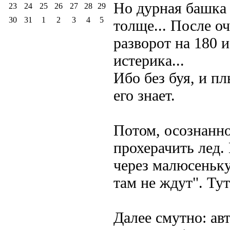
Но дурная башка 
23
24
25
26
27
28
29
30
31
1
2
3
4
5
толще... После о
разворот на 180 
истерика...
Ибо без буя, и пл
его знает.
Потом
, осознанн
прохерачить лед.
через малюсеньку
там не ждут". Тут
Далее смутно: ав