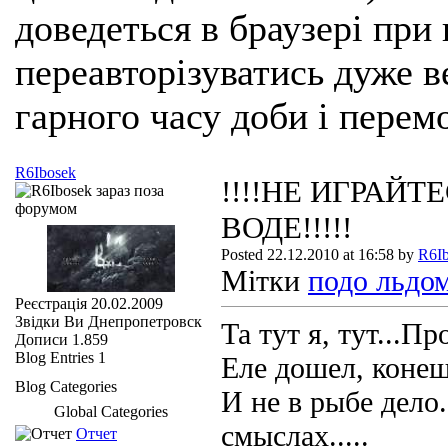
доведеться в браузері при
переавторізуватись дуже ве
гарного часу доби і перем
R6Ibosek
!!!!НЕ ИГРАЙТ
ВОДЕ!!!!!
Posted 22.12.2010 at 16:58 by
R6I
Мітки
подо льдом..
Реєстрація
20.02.2009
Звідки Ви
Днепропетровск
Та тут я, тут...Пр
Дописи
1.859
Blog Entries
1
Еле дошел, конеш
Blog Categories
И не в рыбе дело.
Global Categories
смыслах.....
Отчет