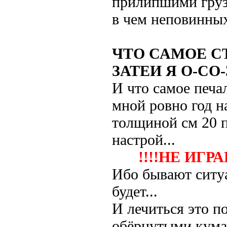
прилипшими груза
в чем неповинных
ЧТО САМОЕ 
ЗАТЕИ Я О-СО
И что самое печа
мной ровно год н
толщиной см 20 п
настрой...
!!!!НЕ ИГР
Ибо бывают ситуа
будет...
И лечиться это п
обёрнутыми кума